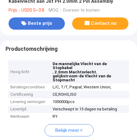
Kabelvlecht aan Jst PH 2.0mm 2 Pin Assembly
Prijs：USD0.5~3.8
MOQ：Overeen te komen
Beste prijs
Contact nu
Productomschrijving
De mannelijke Vlecht van de
Stopkabel
Hoog licht
,
,
2.0mm Machtsvlecht
gelijkstroom-de Vlecht van de
Stopmacht
Betalingscondities
L/C, T/T, Paypal, Western Union,
Certificering
CE,ROHS,ISO
Levering vermogen
1000000pcs
Levertijd
Verscheept in 15 dagen na betaling
Merknaam
RY
Bekijk meer