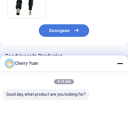
Kabelvlecht aan Jst PH 2.0mm 2
Pin Assembly
Doorgaan
Geadviseerde Producten
Cherry Yuan
9:15 AM
Good day, what product are you looking for?
Mini 2-pins 1,0 mm
Ul1571 32 AWG-
USB2.0 de hoo
elektrische
Douaneuitrusting
4pin 2.54mm 
bedradingskabel
0.8mm Hoogte 10 de
aan het Vrouwe
Kabel van Spelddf52-
Usb Comité va