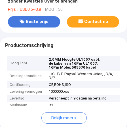
zonder Kwesties Over te brengen
Prijs：USD0.5~3.8
MOQ：50
Beste prijs
Contact nu
Productomschrijving
,
2.0MM Hoogte UL1007 cabl
Hoog licht
,
de kabel van 16Pin UL1007
16Pin Molex 505570 kabel
L/C, T/T, Paypal, Western Union, , D/A,
Betalingscondities
D/P
Certificering
CE,ROHS,ISO
Levering vermogen
1000000pcs
Levertijd
Verscheept in 9 dagen na betaling
Merknaam
RY
Bekijk meer