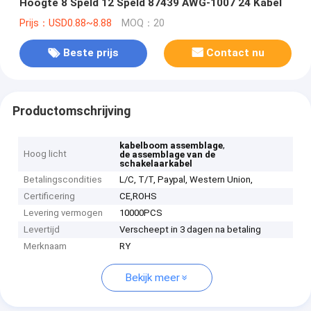
Hoogte 8 Speld 12 Speld 87439 AWG-1007 24 Kabel
Prijs：USD0.88~8.88
MOQ：20
Beste prijs
Contact nu
Productomschrijving
,
kabelboom assemblage
Hoog licht
de assemblage van de
schakelaarkabel
Betalingscondities
L/C, T/T, Paypal, Western Union,
Certificering
CE,ROHS
Levering vermogen
10000PCS
Levertijd
Verscheept in 3 dagen na betaling
Merknaam
RY
Bekijk meer