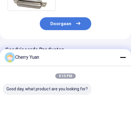
Speld 87439 AWG-1007 24
Kabel
Doorgaan
Geadviseerde Producten
Cherry Yuan
9:15 PM
Good day, what product are you looking for?
Molex 51021-0500
Aangepaste RJ45
Europese stan
1,25 aan de Hoogte
Connector Cat6e
3-pinnige
van JST zhr-5 5P
Ethernet Kabel met
stroomleiding
1.5MM met 300V-
Vergulde Contacten
brandwerend
Flexibele de
en Blank Koperen
materiaal voo
Beste prijs
Beste prijs
Beste pri
Kabeldraad van het
Geleiders
adapters voor