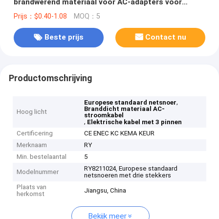
brandwerend materiaal voor AC-adapters voor
laptops en pc's
Prijs：$0.40-1.08
MOQ：5
Beste prijs
Contact nu
Productomschrijving
,
Europese standaard netsnoer
Branddicht materiaal AC-
Hoog licht
stroomkabel
,
Elektrische kabel met 3 pinnen
Certificering
CE ENEC KC KEMA KEUR
Merknaam
RY
Min. bestelaantal
5
RY8211024, Europese standaard
Modelnummer
netsnoeren met drie stekkers
Plaats van
Jiangsu, China
herkomst
Bekijk meer