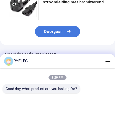
stroomleiding met brandwerend
materiaal voor AC-adapters voor
laptops en pc's
Doorgaan
Geadviseerde Producten
RYELEC
1:29 PM
Good day, what product are you looking for?
Molex 51021-0500
Aangepaste RJ45
3-pins EU-stek
1,25 aan de Hoogte
Connector Cat6e
standaard AB
van JST zhr-5 5P
Ethernet Kabel met
brandwerende