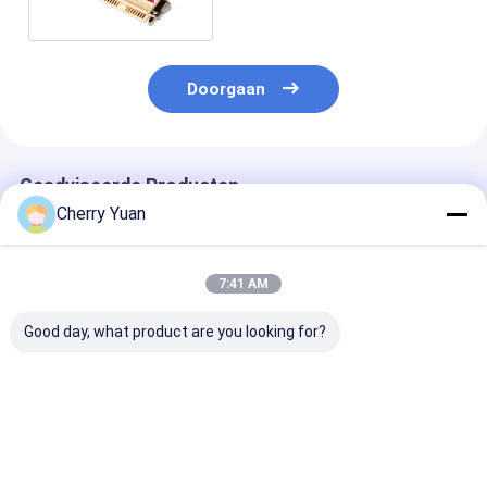
Doorgaan
Geadviseerde Producten
Cherry Yuan
7:41 AM
Good day, what product are you looking for?
Warm verkoop 30-
Algemene LCD LVDS
30-pins Hiros
pin LVDS-kabel met
Schermkabel JAE FI-
30s-1c naar 4
LVDS-
x30 30Pin naar
DF13-40S-1.2
afsluitingsconnector
Hirose 20Pin DF13
Copartner LV
voor rond
Getwiste 20276
LCD-kabel
Beste prijs
Beste prijs
Beste pri
draadgordel voor
Afgeschermde Draad