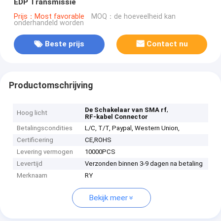
EDP Transmissie
Prijs：Most favorable
MOQ：de hoeveelheid kan
onderhandeld worden
Beste prijs
Contact nu
Productomschrijving
,
De Schakelaar van SMA rf
Hoog licht
RF-kabel Connector
Betalingscondities
L/C, T/T, Paypal, Western Union,
Certificering
CE,ROHS
Levering vermogen
10000PCS
Levertijd
Verzonden binnen 3-9 dagen na betaling
Merknaam
RY
Bekijk meer