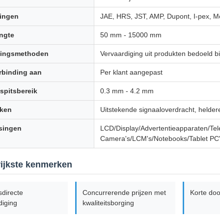
dingen
JAE, HRS, JST, AMP, Dupont, I-pex, 
ngte
50 mm - 15000 mm
kingsmethoden
Vervaardiging uit produkten bedoeld b
erbinding aan
Per klant aangepast
gspitsbereik
0.3 mm - 4.2 mm
ken
Uitstekende signaaloverdracht, heldere 
singen
LCD/Display/Advertentieapparaten/Te
Camera's/LCM's/Notebooks/Tablet PC
ijkste kenmerken
sdirecte
Concurrerende prijzen met
Korte doo
diging
kwaliteitsborging