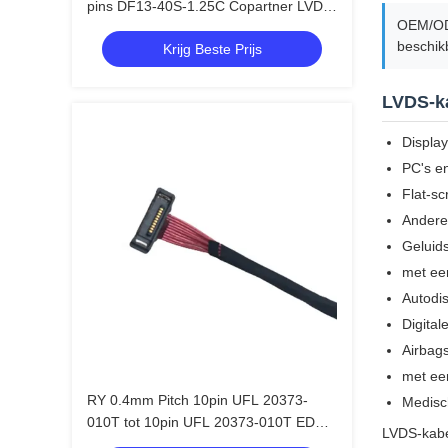
pins DF13-40S-1.25C Copartner LVDS
OEM/OD
LCD-kabel
beschik
Krijg Beste Prijs
LVDS-k
Displa
PC's e
Flat-sc
Andere 
Geluid
met ee
Autodi
Digital
Airbag
met ee
RY 0.4mm Pitch 10pin UFL 20373-
Medisc
010T tot 10pin UFL 20373-010T EDP
LVDS-kabel
Micro Coax AWG36 Lvds Kabel