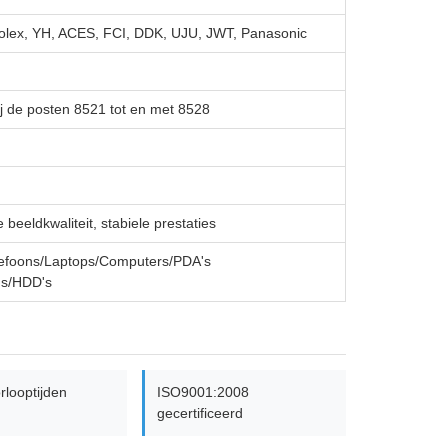
Molex, YH, ACES, FCI, DDK, UJU, JWT, Panasonic
ij de posten 8521 tot en met 8528
beeldkwaliteit, stabiele prestaties
lefoons/Laptops/Computers/PDA's
's/HDD's
rlooptijden
ISO9001:2008
gecertificeerd