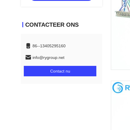
CONTACTEER ONS
86--13405295160
info@rygroup.net
Contact nu