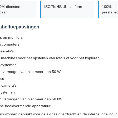
M-diensten
ISO/RoHS/UL-conform
100% elek
baar
prestatie
abeltoepassingen
ys en monitors
n computers
reen-tv's
machines voor het opstellen van foto's of voor het kopiëren
ssystemen
n vermogen van niet meer dan 50 W
scs
e camera's
systemen
n vermogen van niet meer dan 50 kW
he beeldvormende apparatuur
s worden gebruikt voor de signaaloverdracht en de interne indeling in 