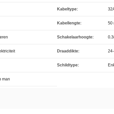
Kabeltype:
32
Kabellengte:
50
deren
Schakelaarhoogte:
0.
triciteit
Draaddikte:
24
Schildtype:
Enk
p man