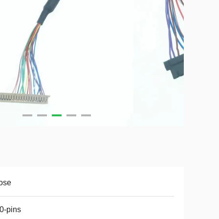
ose
0-pins