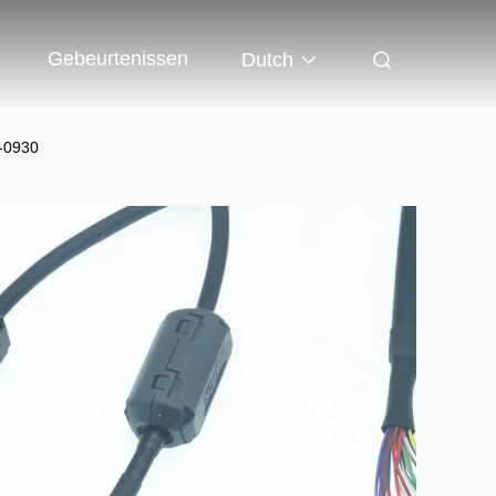
Gebeurtenissen
Dutch
-0930