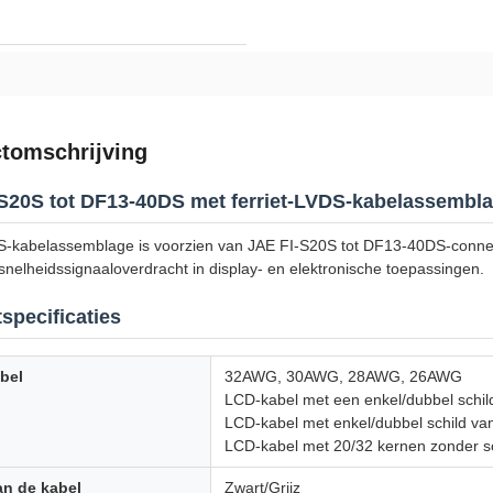
tomschrijving
S20S tot DF13-40DS met ferriet-LVDS-kabelassemb
-kabelassemblage is voorzien van JAE FI-S20S tot DF13-40DS-conne
nelheidssignaaloverdracht in display- en elektronische toepassingen.
specificaties
bel
32AWG, 30AWG, 28AWG, 26AWG
LCD-kabel met een enkel/dubbel schil
LCD-kabel met enkel/dubbel schild va
LCD-kabel met 20/32 kernen zonder sc
an de kabel
Zwart/Grijz