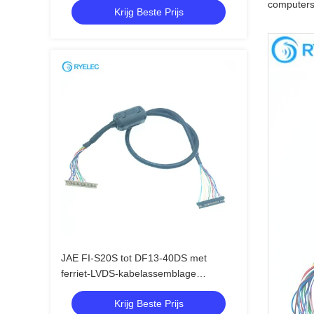
computers,
Krijg Beste Prijs
Assembly
JAE FI-S20S tot DF13-40DS met
ferriet-LVDS-kabelassemblage
ZCAT2035-0930
Krijg Beste Prijs