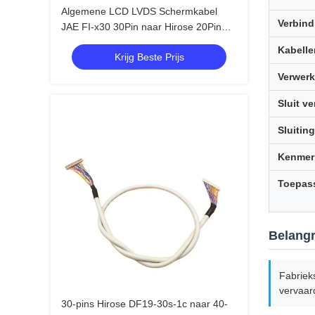
Algemene LCD LVDS Schermkabel
Verbin
JAE FI-x30 30Pin naar Hirose 20Pin
DF13 Getwiste 20276 Afgeschermde
Kabelle
Krijg Beste Prijs
Draad voor Driver Board
Verwer
Sluit v
Sluitin
Kenmer
Toepas
Belangr
Fabriek
vervaar
30-pins Hirose DF19-30s-1c naar 40-