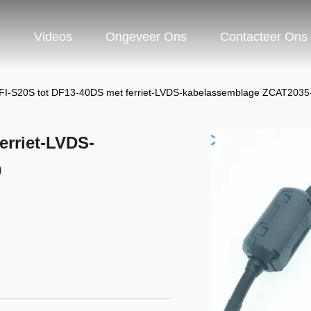
n
Videos
Ongeveer Ons
Contacteer Ons
FI-S20S tot DF13-40DS met ferriet-LVDS-kabelassemblage ZCAT2035
erriet-LVDS-
0