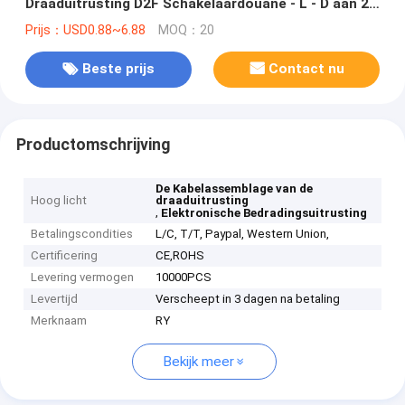
Draaduitrusting D2F Schakelaardouane - L - D aan 2
Speld Jst Xh
Prijs：USD0.88~6.88
MOQ：20
Beste prijs
Contact nu
Productomschrijving
De Kabelassemblage van de
Hoog licht
draaduitrusting
,
Elektronische Bedradingsuitrusting
Betalingscondities
L/C, T/T, Paypal, Western Union,
Certificering
CE,ROHS
Levering vermogen
10000PCS
Levertijd
Verscheept in 3 dagen na betaling
Merknaam
RY
Bekijk meer