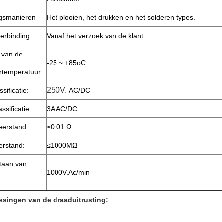
gsmanieren
Het plooien, het drukken en het solderen types.
verbinding
Vanaf het verzoek van de klant
 van de
-25 ~ +85oC
rtemperatuur:
250V.
sificatie:
AC/DC
ssificatie:
3A AC/DC
eerstand:
≥0.01 Ω
erstand:
≤1000MΩ
taan van
1000V.Ac/min
singen van de draaduitrusting: