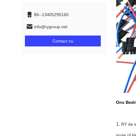
86--13405295160
info@rygroup.net
Contact nu
Ons Bedri
1.
RY de e
grote of k