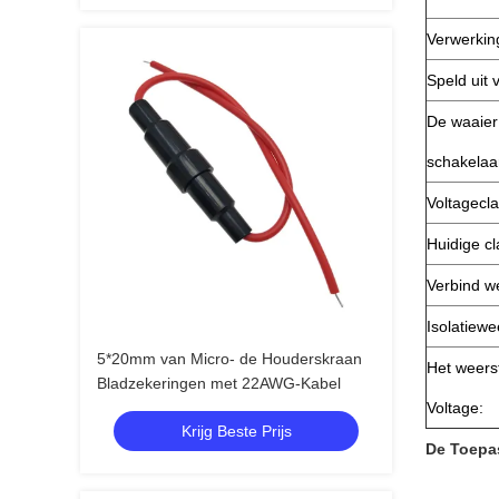
Verwerkin
Speld uit 
De waaier
schakelaa
Voltageclas
Huidige cla
Verbind w
Isolatiewe
5*20mm van Micro- de Houderskraan
Het weers
Bladzekeringen met 22AWG-Kabel
Voltage:
Krijg Beste Prijs
De Toepas