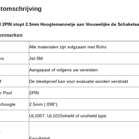
tomschrijving
 2PIN stopt 2.5mm Hoogtemannetje aan Vrouwelijke de Schakelaar
kenmerken
Alle materialen zijn volgzaam met Rohs
rs
Jst-SM
Aangepast of volgens uw vereisten
f
De steekproef kan voor evaluatie worden verstrekt
r Pool
2PIN
rhoogte
2.5mm (.098“)
UL1007, UL1015shield of unshield type
r
Facultatief