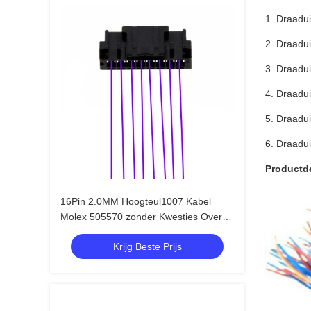
1. Draadui
2. Draadu
3. Draadui
4. Draadui
5. Draadui
6. Draadui
Productde
16Pin 2.0MM Hoogteul1007 Kabel
Molex 505570 zonder Kwesties Over te
brengen
Krijg Beste Prijs