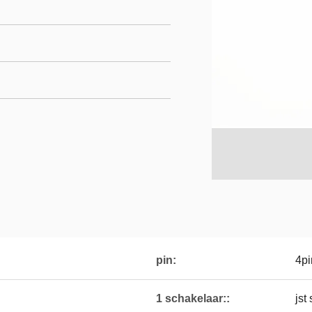
pin:
4pi
1 schakelaar::
jst