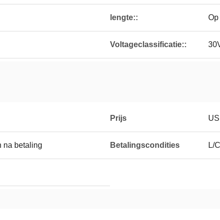
lengte::
Op
Voltageclassificatie::
30
Prijs
US
 na betaling
Betalingscondities
L/C