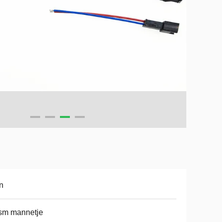
n
 sm mannetje