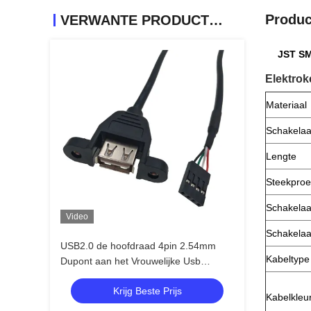
Produc
VERWANTE PRODUCTEN
JST SM
Elektro
Materiaal
Schakelaa
Lengte
Steekproe
Schakelaa
Video
Schakelaa
USB2.0 de hoofdraad 4pin 2.54mm
Kabeltype
Dupont aan het Vrouwelijke Usb
Comité van Usb2.0 zet Kabel op
Krijg Beste Prijs
Kabelkleu