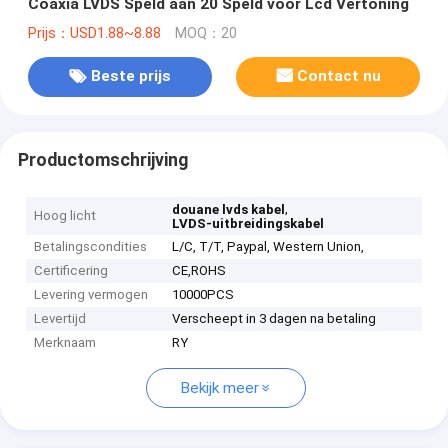
Coaxia LVDS Speld aan 20 Speld voor Lcd Vertoning
Prijs：USD1.88~8.88
MOQ：20
Beste prijs
Contact nu
Productomschrijving
,
douane lvds kabel
Hoog licht
LVDS-uitbreidingskabel
Betalingscondities
L/C, T/T, Paypal, Western Union,
Certificering
CE,ROHS
Levering vermogen
10000PCS
Levertijd
Verscheept in 3 dagen na betaling
Merknaam
RY
Bekijk meer