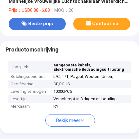
Mannelijke Vrouwelijke Luchtschakelaar Waterdicht
aan Jst - Ph6
Prijs：USD0.88~6.88
MOQ：20
Beste prijs
Contact nu
Productomschrijving
,
aangepaste kabels
Hoog licht
Elektronische Bedradingsuitrusting
Betalingscondities
L/C, T/T, Paypal, Western Union,
Certificering
CE,ROHS
Levering vermogen
10000PCS
Levertijd
Verscheept in 3 dagen na betaling
Merknaam
RY
Bekijk meer