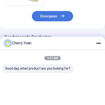
Doorgaan
Geadviseerde Producten
Cherry Yuan
3:27 AM
Good day, what product are you looking for?
Warm verkoop 30-
Algemene LCD LVDS
30-pins Hiros
pin LVDS-kabel met
Schermkabel JAE FI-
30s-1c naar 4
LVDS-
x30 30Pin naar
DF13-40S-1.2
afsluitingsconnector
Hirose 20Pin DF13
Copartner LV
voor rond
Getwiste 20276
LCD-kabel
Beste prijs
Beste prijs
Beste pri
draadgordel voor
Afgeschermde Draad
LCD-monitoren op
voor Driver Board