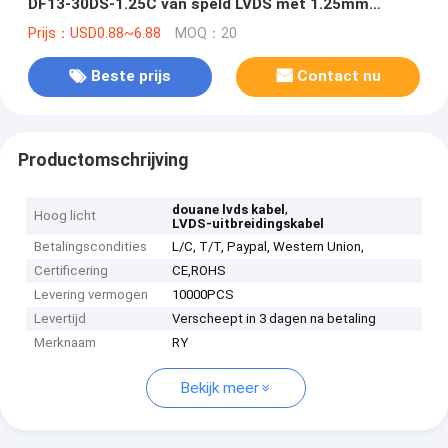
DF13-30DS-1.25C van speld LVDS met 1.25mm
Hoogte
Prijs：USD0.88~6.88
MOQ：20
Beste prijs
Contact nu
Productomschrijving
,
douane lvds kabel
Hoog licht
LVDS-uitbreidingskabel
Betalingscondities
L/C, T/T, Paypal, Western Union,
Certificering
CE,ROHS
Levering vermogen
10000PCS
Levertijd
Verscheept in 3 dagen na betaling
Merknaam
RY
Bekijk meer