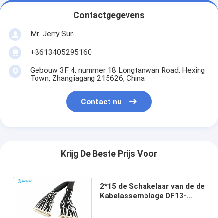
Contactgegevens
Mr. Jerry Sun
+8613405295160
Gebouw 3F 4, nummer 18 Longtanwan Road, Hexing
Town, Zhangjiagang 215626, China
Contact nu
Krijg De Beste Prijs Voor
2*15 de Schakelaar van de de
Kabelassemblage DF13-
30DS-1.25C van speld LVDS
met 1.25mm Hoogte