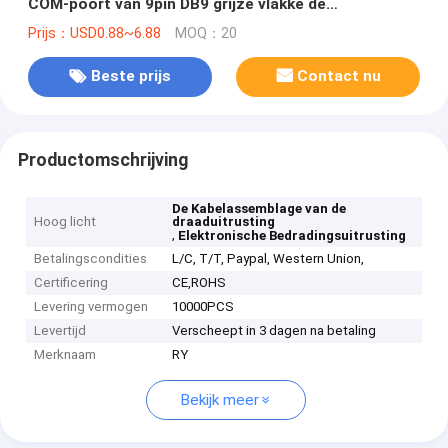
COM-poort van 9pin DB9 grijze vlakke de
Adapterconvertor
Prijs：USD0.88~6.88
MOQ：20
Beste prijs
Contact nu
Productomschrijving
De Kabelassemblage van de
Hoog licht
draaduitrusting
,
Elektronische Bedradingsuitrusting
Betalingscondities
L/C, T/T, Paypal, Western Union,
Certificering
CE,ROHS
Levering vermogen
10000PCS
Levertijd
Verscheept in 3 dagen na betaling
Merknaam
RY
Bekijk meer