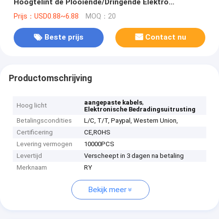
Hoogtelint de Plooiende/Dringende Elektro
Bedradingsuitrusting,
Prijs：USD0.88~6.88
MOQ：20
Beste prijs
Contact nu
Productomschrijving
,
aangepaste kabels
Hoog licht
Elektronische Bedradingsuitrusting
Betalingscondities
L/C, T/T, Paypal, Western Union,
Certificering
CE,ROHS
Levering vermogen
10000PCS
Levertijd
Verscheept in 3 dagen na betaling
Merknaam
RY
Bekijk meer