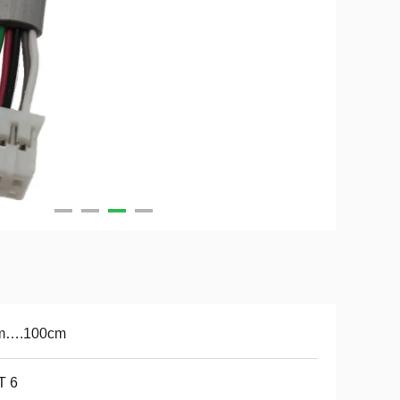
m….100cm
T 6