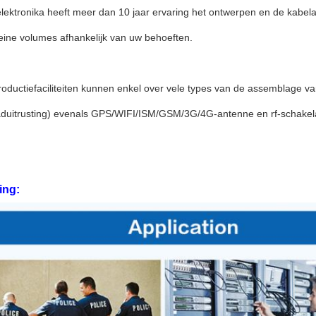
lektronika heeft meer dan 10 jaar ervaring het ontwerpen en de kabe
leine volumes afhankelijk van uw behoeften.
oductiefaciliteiten kunnen enkel over vele types van de assemblage v
aduitrusting) evenals GPS/WIFI/ISM/GSM/3G/4G-antenne en rf-schake
ing: