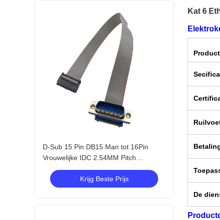
Kat 6 Et
Elektro
Produc
Secifica
Certific
Ruilvoe
Betalin
D-Sub 15 Pin DB15 Man tot 16Pin
Vrouwelijke IDC 2.54MM Pitch
Goudgeplatte platte lintkabel
Toepas
Krijg Beste Prijs
De dien
Productd