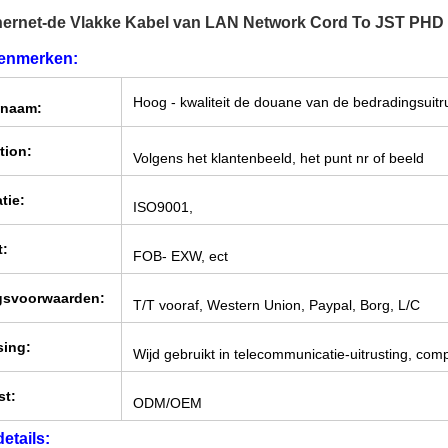
hernet-de Vlakke Kabel van LAN Network Cord To JST PHD 
kenmerken:
Hoog - kwaliteit de douane van de bedradingsuitr
tnaam:
tion:
Volgens het klantenbeeld, het punt nr of beeld
atie:
ISO9001,
t:
FOB- EXW, ect
gsvoorwaarden:
T/T vooraf, Western Union, Paypal, Borg, L/C
sing:
Wijd gebruikt in telecommunicatie-uitrusting, co
st:
ODM/OEM
etails: