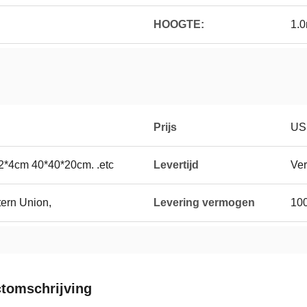
HOOGTE:
1.0
Prijs
US
2*4cm 40*40*20cm. .etc
Levertijd
Ver
tern Union,
Levering vermogen
10
tomschrijving