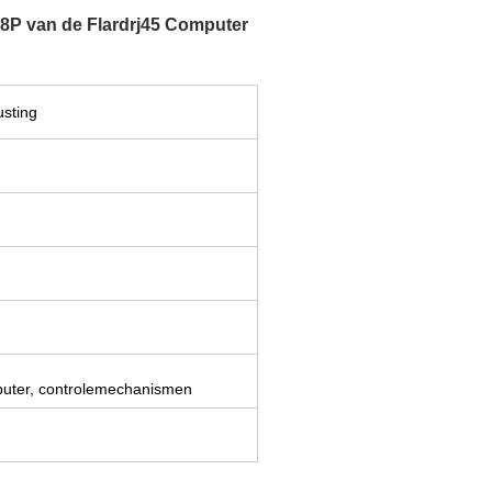
8P van de Flardrj45 Computer
usting
mputer, controlemechanismen