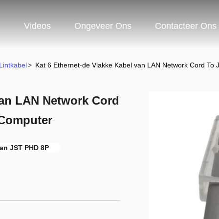
n
Videos
Ongeveer Ons
Contacteer Ons
intkabel
>
Kat 6 Ethernet-de Vlakke Kabel van LAN Network Cord To
 van LAN Network Cord
 Computer
van JST PHD 8P