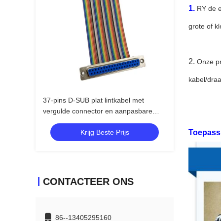
1.
RY de e
grote of k
2.
Onze pr
kabel/dra
37-pins D-SUB plat lintkabel met
vergulde connector en aanpasbare
lengte DB37 PIN connector
Krijg Beste Prijs
Toepass
kabelassemblage
CONTACTEER ONS
86--13405295160