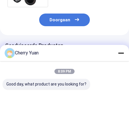
met SMA-Wijfje
Doorgaan
Geadviseerde Producten
Cherry Yuan
8:09 PM
Good day, what product are you looking for?
806 tot 960/1710 tot
1Dbi de kleine
UHF Handige M
Laag Profiel 2500
Antenne van de
35mm
het Plafondantenne
Grootte Korte 450-
Rubbereendan
van Omni van de 360
470mhz UHF
met de Rechte
Graaddekking
Rubbereend met de
Mannelijke
Beste prijs
Beste prijs
Beste pri
Mannelijke
Schakelaar v
Schakelaar van BNC