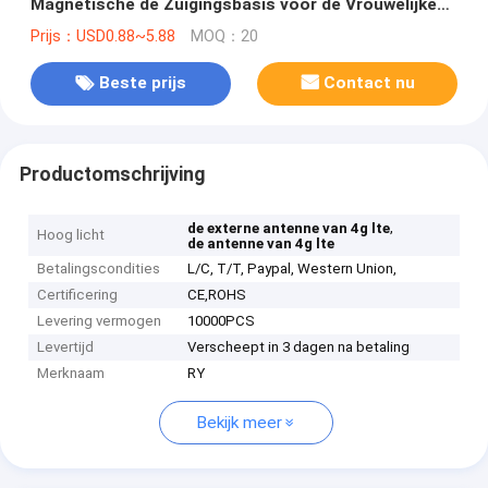
Magnetische de Zuigingsbasis voor de Vrouwelijke
Antenne van BNC met SMA-Wijfje
Prijs：USD0.88~5.88
MOQ：20
Beste prijs
Contact nu
Productomschrijving
,
de externe antenne van 4g lte
Hoog licht
de antenne van 4g lte
Betalingscondities
L/C, T/T, Paypal, Western Union,
Certificering
CE,ROHS
Levering vermogen
10000PCS
Levertijd
Verscheept in 3 dagen na betaling
Merknaam
RY
Bekijk meer