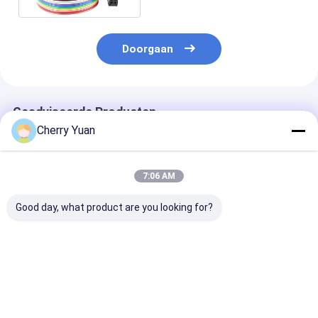
Doorgaan
Geadviseerde Producten
Cherry Yuan
7:06 AM
Good day, what product are you looking for?
10-pins Dubbele IDC-
D-Sub 15 Pin DB15
Op maat gema
bus Male Connector
Man tot 16Pin
Rainbow Harn
met 2.54mm Pitch
Vrouwelijke IDC
Flat Ribbon Ca
Vergulde Platte
2.54MM Pitch
met PVC-isolat
Ribbon Breakout
Goudgeplatte platte
1.27mm Pitch 
Beste prijs
Beste prijs
Beste pri
Kabel
lintkabel
connectoren