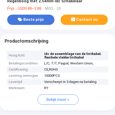
Regenboog met 2.54mm Idc Schakelaar
Prijs：USD0.88~3.88
MOQ：20
Beste prijs
Contact nu
Productomschrijving
,
idc de assemblage van de lintkabel
Hoog licht
flexibele vlakke lintkabel
Betalingscondities
L/C, T/T, Paypal, Western Union,
Certificering
CE,ROHS
Levering vermogen
10000PCS
Levertijd
Verscheept in 3 dagen na betaling
Merknaam
RY
Bekijk meer