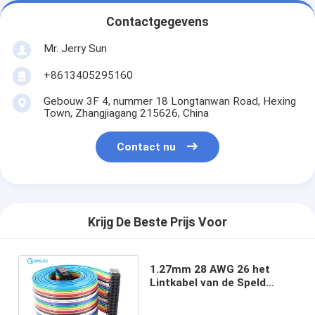
Contactgegevens
Mr. Jerry Sun
+8613405295160
Gebouw 3F 4, nummer 18 Longtanwan Road, Hexing
Town, Zhangjiagang 215626, China
Contact nu
Krijg De Beste Prijs Voor
1.27mm 28 AWG 26 het
Lintkabel van de Speld
Vlakke Regenboog met
2.54mm Idc Schakelaar