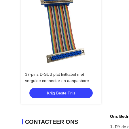
37-pins D-SUB plat lintkabel met
vergulde connector en aanpasbare
lengte DB37 PIN connector
Krijg Beste Prijs
kabelassemblage
Ons Bedri
CONTACTEER ONS
1.
RY de e