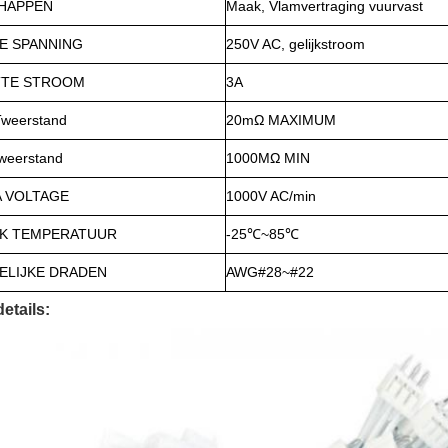
HAPPEN
Maak, Vlamvertraging vuurvast
E SPANNING
250V AC, gelijkstroom
TTE STROOM
3A
weerstand
20mΩ MAXIMUM
weerstand
1000MΩ MIN
 VOLTAGE
1000V AC/min
K TEMPERATUUR
-25℃~85℃
ELIJKE DRADEN
AWG#28~#22
etails: