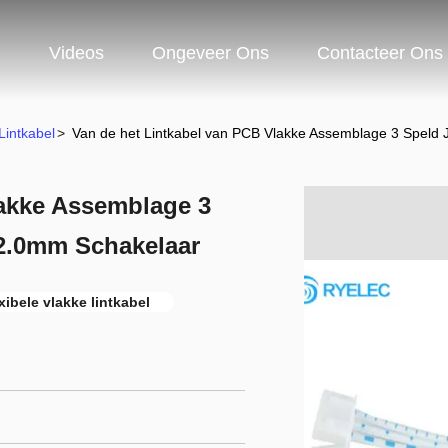
n
Videos
Ongeveer Ons
Contacteer Ons
intkabel
>
Van de het Lintkabel van PCB Vlakke Assemblage 3 Speld 
lakke Assemblage 3
 2.0mm Schakelaar
exibele vlakke lintkabel