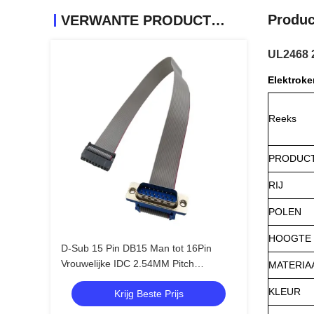
Produc
VERWANTE PRODUCTEN
UL2468 
Elektrok
Reeks
PRODUC
RIJ
POLEN
HOOGTE
D-Sub 15 Pin DB15 Man tot 16Pin
Vrouwelijke IDC 2.54MM Pitch
MATERIA
Goudgeplatte platte lintkabel
KLEUR
Krijg Beste Prijs