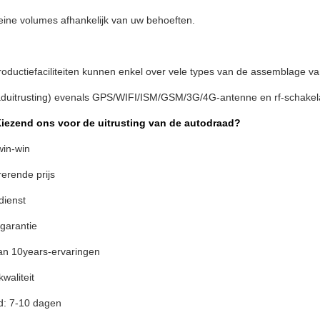
leine volumes afhankelijk van uw behoeften.
oductiefaciliteiten kunnen enkel over vele types van de assemblage v
aduitrusting) evenals GPS/WIFI/ISM/GSM/3G/4G-antenne en rf-schake
ezend ons voor de uitrusting van de autodraad?
win-win
erende prijs
dienst
garantie
n 10years-ervaringen
waliteit
jd: 7-10 dagen