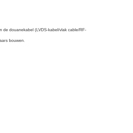
an de douanekabel (LVDS-kabel/vlak cable/RF-
laars bouwen.