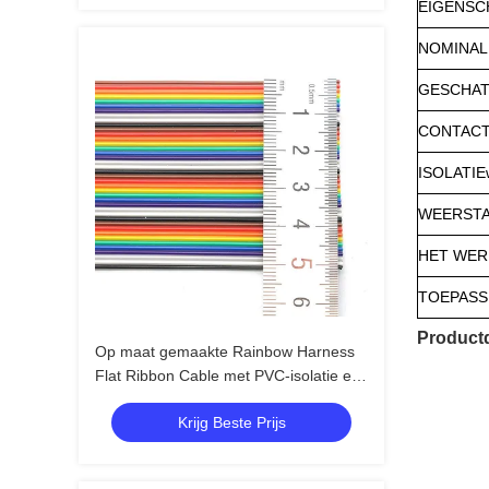
EIGENSC
NOMINAL
GESCHA
CONTACT
ISOLATIE
WEERSTA
HET WER
TOEPASS
Productd
Op maat gemaakte Rainbow Harness
Flat Ribbon Cable met PVC-isolatie en
1.27mm Pitch IDC-connectoren
Krijg Beste Prijs