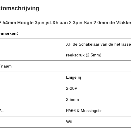
tomschrijving
2.54mm Hoogte 3pin jst-Xh aan 2 3pin San 2.0mm de Vlakk
enmerken:
XH de Schakelaar van de het lass
reeksdruk (2.5mm)
Tnaam
Enige rij
2-20P
2.5mm
AL
PA66 & Messingstin
Wit