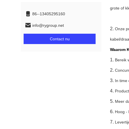
grote of k
86--13405295160
info@rygroup.net
2.
Onze pr
Contact nu
kabel/dra
Waarom Ki
1.
Bereik 
2.
Concurr
3.
In time 
4.
Product
5.
Meer da
6.
Hoog - k
7.
Leverti