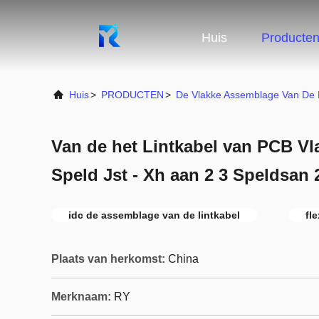
Huis
Producte
Huis
>
PRODUCTEN
>
De Vlakke Assemblage Van De L
Van de het Lintkabel van PCB V
Speld Jst - Xh aan 2 3 Speldsan
idc de assemblage van de lintkabel
fl
Plaats van herkomst:
China
Merknaam:
RY