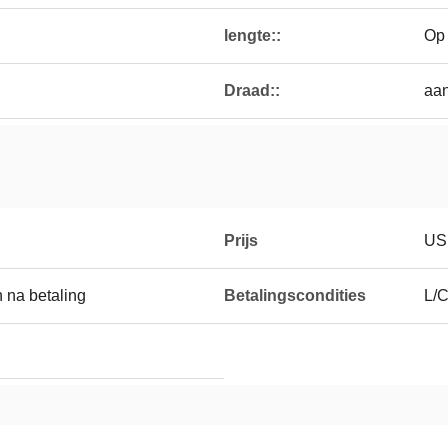
lengte::
Op
Draad::
aa
Prijs
US
 na betaling
Betalingscondities
L/C