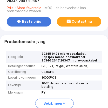
20346 2047 20347
Prijs：Most favorable
MOQ：de hoeveelheid kan
onderhandeld worden
Beste prijs
Contact nu
Productomschrijving
,
20345 040t micro coaxkabel
Hoog licht
,
Edp Ipex micro-coaxialkabel
20346 2047 20347 micro-coaxkabel
Betalingscondities
L/C, T/T, Paypal, Western Union,
Certificering
CE,ROHS
Levering vermogen
10000PCS
10-20 dagen na ontvangst van de
Levertijd
betaling
Merknaam
RY
Bekijk meer