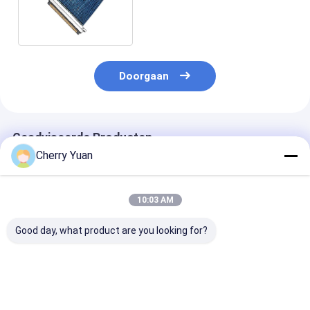
20346 2047 20347
Doorgaan
Geadviseerde Producten
Cherry Yuan
10:03 AM
Good day, what product are you looking for?
Fabriek
Plug Shell A Housing
Mellanox CABL
Soundstation
Receptacle Micro
CA II PLUS Mic
290mm Lengte Micro
Coax Cable Assembly
Coaxial Conne
Coax Kabel 20 Pin I
Cabline-UY 20857
met horizonta