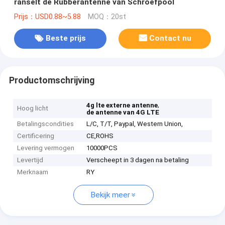
ranselt de Rubberantenne van Schroefpool
Prijs：USD0.88~5.88
MOQ：20st
Beste prijs
Contact nu
Productomschrijving
,
4g lte externe antenne
Hoog licht
de antenne van 4G LTE
Betalingscondities
L/C, T/T, Paypal, Western Union,
Certificering
CE,ROHS
Levering vermogen
10000PCS
Levertijd
Verscheept in 3 dagen na betaling
Merknaam
RY
Bekijk meer