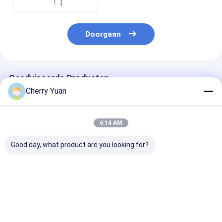
Doorgaan
Geadviseerde Producten
Cherry Yuan
6:14 AM
Good day, what product are you looking for?
806 tot 960/1710 tot
1Dbi de kleine
UHF Handige M
Laag Profiel 2500
Antenne van de
35mm
het Plafondantenne
Grootte Korte 450-
Rubbereendan
van Omni van de 360
470mhz UHF
met de Rechte
Graaddekking
Rubbereend met de
Mannelijke
Beste prijs
Beste prijs
Beste pri
Mannelijke
Schakelaar v
Schakelaar van BNC