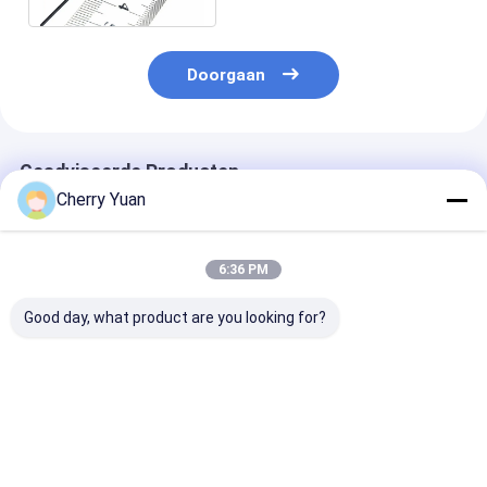
Doorgaan
Geadviseerde Producten
Cherry Yuan
6:36 PM
Good day, what product are you looking for?
806 tot 960/1710 tot
1Dbi de kleine
UHF Handige M
Laag Profiel 2500
Antenne van de
35mm
het Plafondantenne
Grootte Korte 450-
Rubbereendan
van Omni van de 360
470mhz UHF
met de Rechte
Graaddekking
Rubbereend met de
Mannelijke
Beste prijs
Beste prijs
Beste pri
Mannelijke
Schakelaar v
Schakelaar van BNC