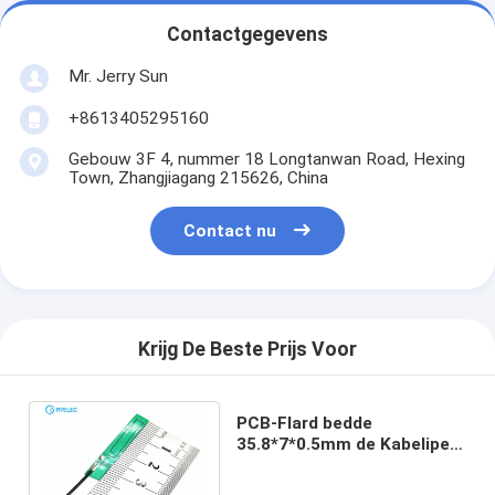
Contactgegevens
Mr. Jerry Sun
+8613405295160
Gebouw 3F 4, nummer 18 Longtanwan Road, Hexing
Town, Zhangjiagang 215626, China
Contact nu
Krijg De Beste Prijs Voor
PCB-Flard bedde
35.8*7*0.5mm de Kabelipex
Schakelaar in van de
Antenne4g Lte 2dbi Vlecht