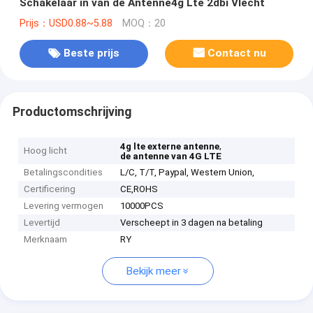
Schakelaar in van de Antenne4g Lte 2dbi Vlecht
Prijs：USD0.88~5.88
MOQ：20
Beste prijs
Contact nu
Productomschrijving
,
4g lte externe antenne
Hoog licht
de antenne van 4G LTE
Betalingscondities
L/C, T/T, Paypal, Western Union,
Certificering
CE,ROHS
Levering vermogen
10000PCS
Levertijd
Verscheept in 3 dagen na betaling
Merknaam
RY
Bekijk meer