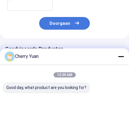
502380-0600 tot 6 Speld Jst -
Zh 1.5mm AWG 30
Doorgaan
Geadviseerde Producten
Cherry Yuan
12:39 AM
Good day, what product are you looking for?
Aangepaste 8-pins
JST PHDR-10VS
Aangepaste 4-
12P Molex 3.0 Pitch
2x5p 2.0MM Pitch
JST GH 1.25
Kabelboom met 300V
naar 10-pins Phd
kabelboom met
2464 24AWG PVC-
Pa66 Connector
koperen geleid
kabel en aangepaste
Kabelboom met 1007
aangepaste le
Beste prijs
Beste prijs
Beste pri
lengte
26awg Kabel
voor huishoude