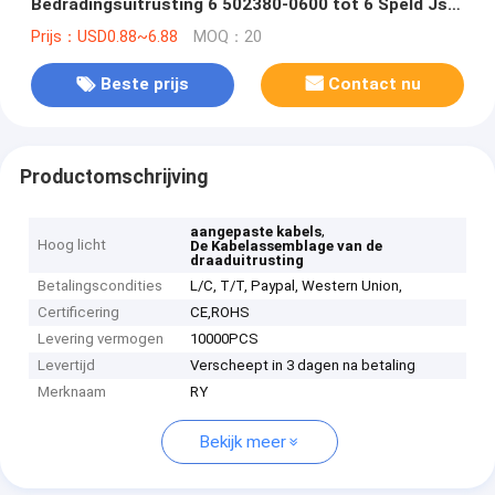
Bedradingsuitrusting 6 502380-0600 tot 6 Speld Jst
- Zh 1.5mm AWG 30
Prijs：USD0.88~6.88
MOQ：20
Beste prijs
Contact nu
Productomschrijving
,
aangepaste kabels
Hoog licht
De Kabelassemblage van de
draaduitrusting
Betalingscondities
L/C, T/T, Paypal, Western Union,
Certificering
CE,ROHS
Levering vermogen
10000PCS
Levertijd
Verscheept in 3 dagen na betaling
Merknaam
RY
Bekijk meer