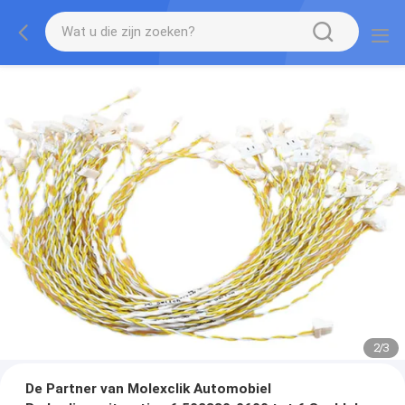
2
/
3
De Partner van Molexclik Automobiel