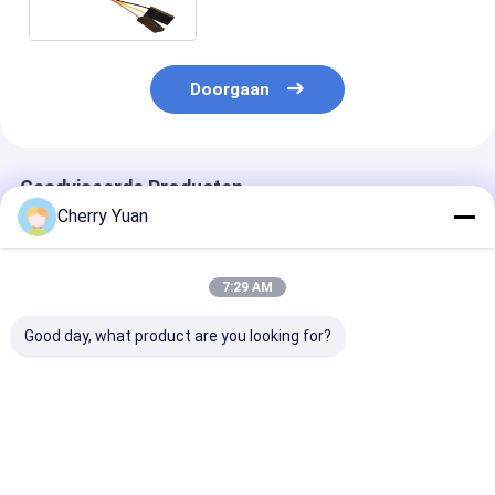
aan 3p Dupont 2.54mm
Hoogtestop
Doorgaan
Geadviseerde Producten
Cherry Yuan
7:29 AM
Good day, what product are you looking for?
Aangepaste 8-pins
JST PHDR-10VS
Aangepaste 4-
12P Molex 3.0 Pitch
2x5p 2.0MM Pitch
JST GH 1.25
Kabelboom met 300V
naar 10-pins Phd
kabelboom met
2464 24AWG PVC-
Pa66 Connector
koperen geleid
kabel en aangepaste
Kabelboom met 1007
aangepaste le
Beste prijs
Beste prijs
Beste pri
lengte
26awg Kabel
voor huishoude