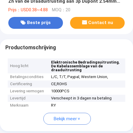
Zh van de Draaduitrusting aan 3p Dupont 2.54mm
Hoogtestop
Prijs：USD0.38~4.88
MOQ：20
Beste prijs
Contact nu
Productomschrijving
,
Elektronische Bedradingsuitrusting
Hoog licht
De Kabelassemblage van de
draaduitrusting
Betalingscondities
L/C, T/T, Paypal, Western Union,
Certificering
CE,ROHS
Levering vermogen
10000PCS
Levertijd
Verscheept in 3 dagen na betaling
Merknaam
RY
Bekijk meer