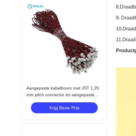
8.
Draad
9. Draad
10.
Draa
11.
Draad
Product
Aangepaste kabelboom met JST 1,25
mm pitch connector en aangepaste
lengte ISO9001 gecertificeerde
Krijg Beste Prijs
elektronische kabelboom