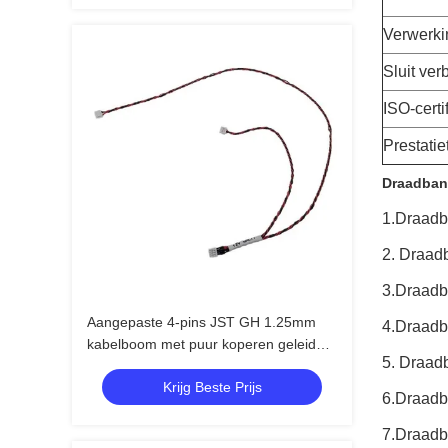
Verwerki
Sluit ver
ISO-certi
Prestatie
Draadba
1.
Draad
2. Draad
3.
Draad
Aangepaste 4-pins JST GH 1.25mm
4.
Draad
kabelboom met puur koperen geleider
5. Draad
en aangepaste lengte voor
Krijg Beste Prijs
huishoudelijke apparaten
6.
Draad
7.
Draad