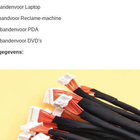
banden
voor Laptop
band
voor Reclame-machine
dbanden
voor PDA
banden
voor DVD's
gegevens: