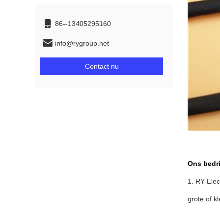
86--13405295160
info@rygroup.net
Contact nu
Ons bedri
1. RY Ele
grote of k