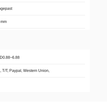
ngepast
0 mm
D0.88~6.88
, T/T, Paypal, Western Union,