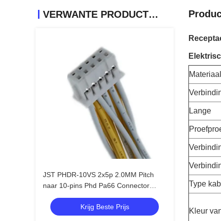
Produc
VERWANTE PRODUCTEN
Receptac
Elektri
Materiaa
Verbindi
Lange
Proefpro
Verbindi
Verbindi
JST PHDR-10VS 2x5p 2.0MM Pitch
Type kab
naar 10-pins Phd Pa66 Connector
Kabelboom met 1007 26awg Kabel
Krijg Beste Prijs
Kleur va