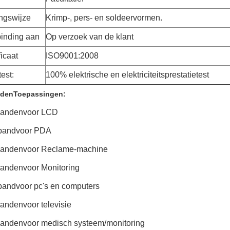
ngswijze
Krimp-, pers- en soldeervormen.
binding aan
Op verzoek van de klant
ficaat
ISO9001:2008
test:
100% elektrische en elektriciteitsprestatietest
nden
Toepassingen:
banden
voor LCD
band
voor PDA
banden
voor Reclame-machine
banden
voor Monitoring
band
voor pc's en computers
banden
voor televisie
banden
voor medisch systeem/monitoring