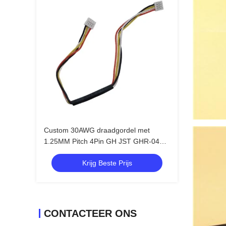
Custom 30AWG draadgordel met
1.25MM Pitch 4Pin GH JST GHR-04V-
S voor LCD-scherm
Krijg Beste Prijs
CONTACTEER ONS