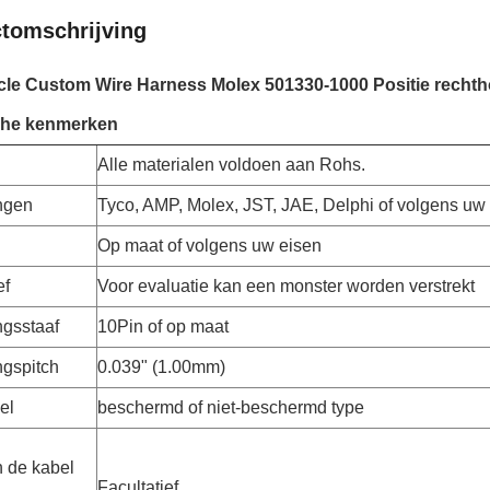
tomschrijving
le Custom Wire Harness Molex 501330-1000 Positie rechth
sche kenmerken
l
Alle materialen voldoen aan Rohs.
ngen
Tyco, AMP, Molex, JST, JAE, Delphi of volgens u
Op maat of volgens uw eisen
ef
Voor evaluatie kan een monster worden verstrekt
ngsstaaf
10Pin of op maat
ngspitch
0.039" (1.00mm)
el
beschermd of niet-beschermd type
n de kabel
Facultatief