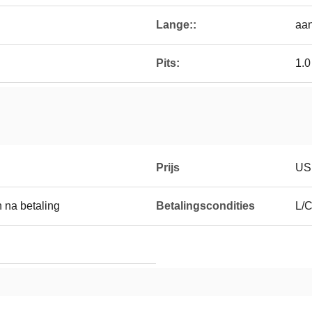
Lange::
aa
Pits:
1.
Prijs
US
 na betaling
Betalingscondities
L/C