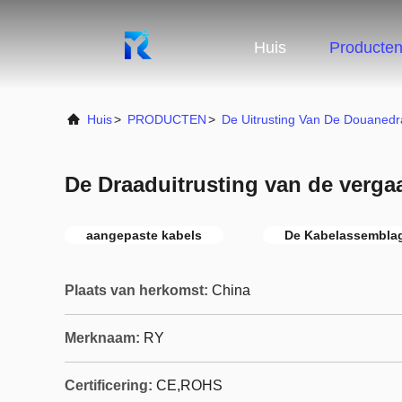
Huis
Producte
Huis
>
PRODUCTEN
>
De Uitrusting Van De Douaned
De Draaduitrusting van de verg
aangepaste kabels
De Kabelassemblag
Plaats van herkomst:
China
Merknaam:
RY
Certificering:
CE,ROHS