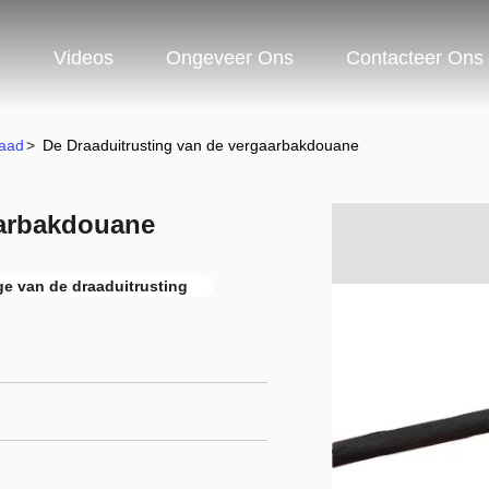
n
Videos
Ongeveer Ons
Contacteer Ons
raad
>
De Draaduitrusting van de vergaarbakdouane
aarbakdouane
e van de draaduitrusting