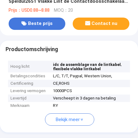
Speldul2651 Vlakke Lint de Contactdoosschakelaar
van Idc Rode
Prijs：USD0.88~8.88
MOQ：20
Beste prijs
Contact nu
Productomschrijving
,
idc de assemblage van de lintkabel
Hoog licht
flexibele vlakke lintkabel
Betalingscondities
L/C, T/T, Paypal, Western Union,
Certificering
CE,ROHS
Levering vermogen
10000PCS
Levertijd
Verscheept in 3 dagen na betaling
Merknaam
RY
Bekijk meer