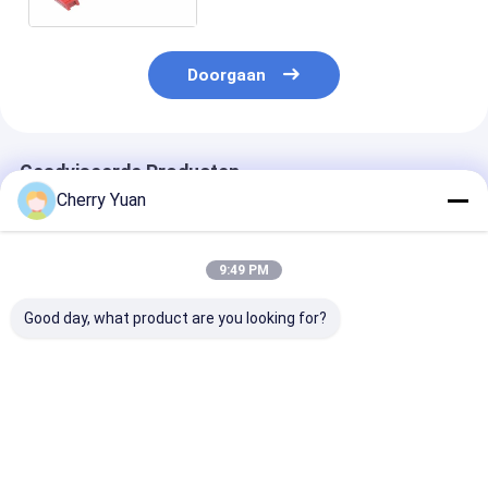
Idc Rode
Doorgaan
Geadviseerde Producten
Cherry Yuan
9:49 PM
Good day, what product are you looking for?
10-pins Dubbele IDC-
D-Sub 15 Pin DB15
Op maat gema
bus Male Connector
Man tot 16Pin
Rainbow Harn
met 2.54mm Pitch
Vrouwelijke IDC
Flat Ribbon Ca
Vergulde Platte
2.54MM Pitch
met PVC-isolat
Ribbon Breakout
Goudgeplatte platte
1.27mm Pitch 
Beste prijs
Beste prijs
Beste pri
Kabel
lintkabel
connectoren