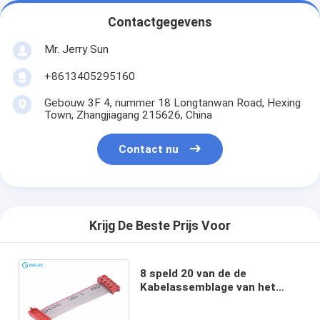
Contactgegevens
Mr. Jerry Sun
+8613405295160
Gebouw 3F 4, nummer 18 Longtanwan Road, Hexing
Town, Zhangjiagang 215626, China
Contact nu
Krijg De Beste Prijs Voor
8 speld 20 van de de
Kabelassemblage van het
Speldul2651 Vlakke Lint de
Contactdoosschakelaar van