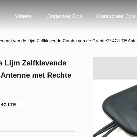
n
Videos
Ongeveer Ons
Contacteer Ons
ierkant van de Lijm Zelfklevende Combo van de Grootte2* 4G LTE An
e Lijm Zelfklevende
 Antenne met Rechte
 4G LTE