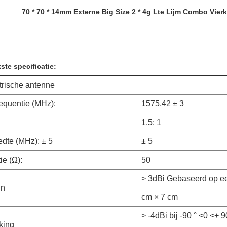
70 * 70 * 14mm Externe Big Size 2 * 4g Lte Lijm Combo Vie
ste specificatie:
ktrische antenne
equentie (MHz):
1575,42 ± 3
1.5: 1
dte (MHz): ± 5
± 5
ie (Ω):
50
> 3dBi Gebaseerd op ee
in
cm × 7 cm
> -4dBi bij -90 ° <0 <+
king