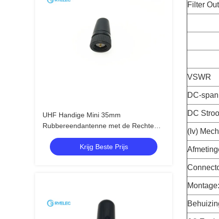
Filter Ou
VSWR
DC-spann
DC Stroo
UHF Handige Mini 35mm
Rubbereendantenne met de Rechte
(Iv) Mec
Mannelijke Schakelaar van SMA
Krijg Beste Prijs
Afmeting
Connecto
Montage
Behuizin