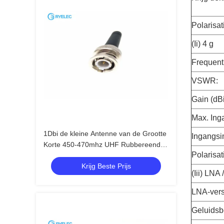
Polarisat
(Ii) 4 g
Frequent
VSWR:
Gain (dBi
Max. Ing
1Dbi de kleine Antenne van de Grootte
Ingangsi
Korte 450-470mhz UHF Rubbereend
Polarisat
met de Mannelijke Schakelaar van
Krijg Beste Prijs
BNC
(Iii) LNA /
LNA-vers
Geluidsb