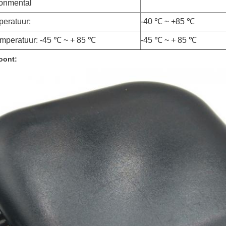
ronmental
eratuur:
-40 ℃ ~ +85 ℃
mperatuur: -45 ℃ ~ + 85 ℃
-45 ℃ ~ + 85 ℃
oont: