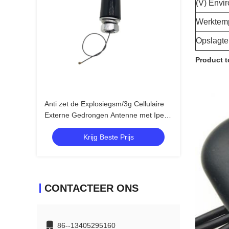
(V) Envi
Werktemp
Opslagte
Product t
Anti zet de Explosiegsm/3g Cellulaire
Externe Gedrongen Antenne met Ipex-
Schakelaar met Schroef op
Krijg Beste Prijs
CONTACTEER ONS
86--13405295160