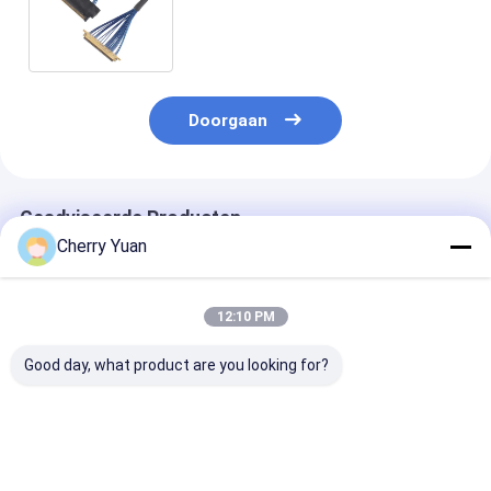
Voor gebruik in Virtual Reality-
apparaten
Doorgaan
Geadviseerde Producten
Cherry Yuan
12:10 PM
Good day, what product are you looking for?
Fabriek
Plug Shell A Housing
Mellanox CABL
Soundstation
Receptacle Micro
CA II PLUS Mic
290mm Lengte Micro
Coax Cable Assembly
Coaxial Conne
Coax Kabel 20 Pin I
Cabline-UY 20857
met horizonta