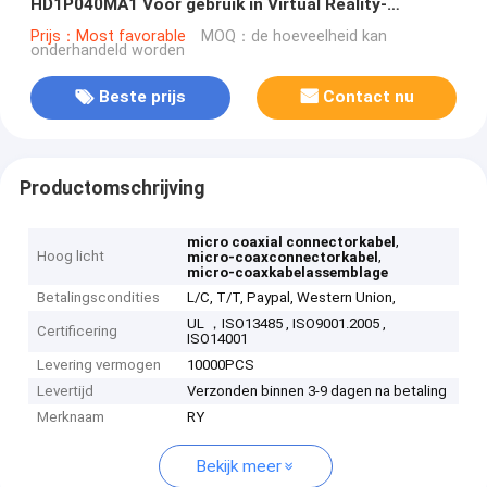
HD1P040MA1 Voor gebruik in Virtual Reality-
apparaten
Prijs：Most favorable
MOQ：de hoeveelheid kan
onderhandeld worden
Beste prijs
Contact nu
Productomschrijving
,
micro coaxial connectorkabel
Hoog licht
,
micro-coaxconnectorkabel
micro-coaxkabelassemblage
Betalingscondities
L/C, T/T, Paypal, Western Union,
UL ，ISO13485 , ISO9001.2005 ,
Certificering
ISO14001
Levering vermogen
10000PCS
Levertijd
Verzonden binnen 3-9 dagen na betaling
Merknaam
RY
Bekijk meer