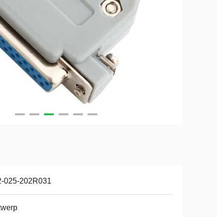
2-025-202R031
twerp