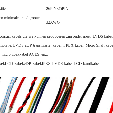
ities
26PIN/25PIN
n minimale draadgrootte
32AWG
coaxial kabels die we kunnen produceren zijn onder meer, LVDS kabe
mblage, LVDS eDP-transmissie,-kabel, I-PEX-kabel, Micro Shaft-kab
, micro-coaxkabel ACES, enz.
el,LCD-kabel,eDP-kabel,IPEX-LVDS-kabel,LCD-bandkabel