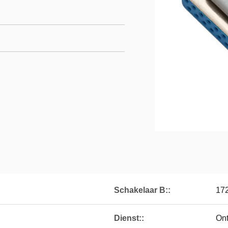
Schakelaar B::
17
Dienst::
On