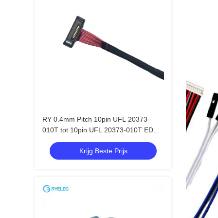
RY 0.4mm Pitch 10pin UFL 20373-
010T tot 10pin UFL 20373-010T EDP
Micro Coax AWG36 Lvds Kabel
Krijg Beste Prijs
Assembly