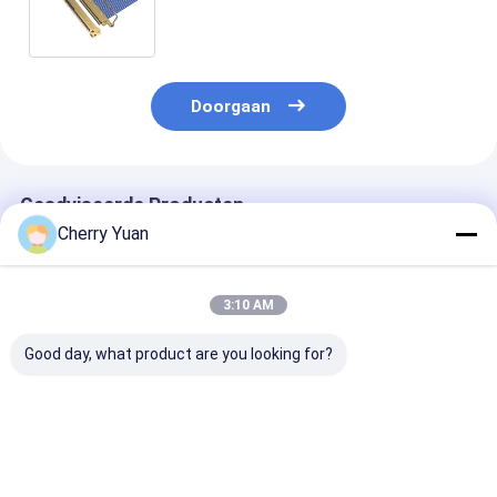
horizontaal koppeltype
Doorgaan
Geadviseerde Producten
Cherry Yuan
3:10 AM
Good day, what product are you looking for?
Fabriek
Plug Shell A Housing
Mellanox CABL
Soundstation
Receptacle Micro
CA II PLUS Mic
290mm Lengte Micro
Coax Cable Assembly
Coaxial Conne
Coax Kabel 20 Pin I
Cabline-UY 20857
met horizonta
PEX 0.4mm Pitch
005T 20907 005E
koppeling, 0,
Beste prijs
Beste prijs
Beste pri