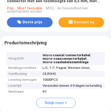
connector met een toonhoogte van 0,5 mm, met
een horizontaal koppeltype
Prijs：Most favorable
MOQ：de hoeveelheid kan
onderhandeld worden
Beste prijs
Contact nu
Productomschrijving
,
micro coaxial connectorkabel
Hoog licht
,
micro-coaxconnectorkabel
micro-coaxkabelassemblage
Betalingscondities
L/C, T/T, Paypal, Western Union,
Certificering
CE,ROHS
Levering vermogen
10000PCS
Levertijd
Verzonden binnen 3-9 dagen na betaling
Merknaam
RY
Bekijk meer