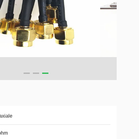
xiale
ohm