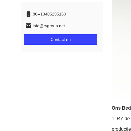
86--13405295160
info@rygroup.net
Contact nu
Ons Bedr
1.
RY de 
productie