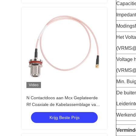
Capaciti
Impedant
Modingsf
Het Volt
(VRMS@
Voltage 
(VRMS@
Min. Bui
Video
De buite
N Contactdoos aan Mcx Geplateerde
Leiderinte
Rf Coaxiale de Kabelassemblage van
de Stop Rechte hoek Goud
Werkende
Krijg Beste Prijs
Verminde