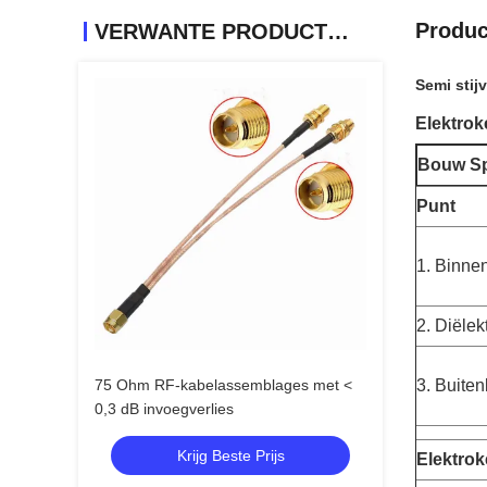
Produc
VERWANTE PRODUCTEN
Semi stij
Elektro
Bouw Spe
Punt
1. Binnen
2. Diëlek
75 Ohm RF-kabelassemblages met <
3. Buiten
0,3 dB invoegverlies
Krijg Beste Prijs
Elektro