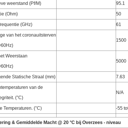
eve weerstand (Pf/M)
95.1
ie (Ohm)
50
requentie (GHz)
61
age van het coronauitsterven
1500
60Hz)
het Weerstaan
5000
60Hz)
gende Statische Straal (mm)
7.63
ntemperaturen van de
N/A
griteit. (°C)
 Temperaturen. (°C)
-55 to
ring & Gemiddelde Macht @ 20 °C bij Overzees - niveau