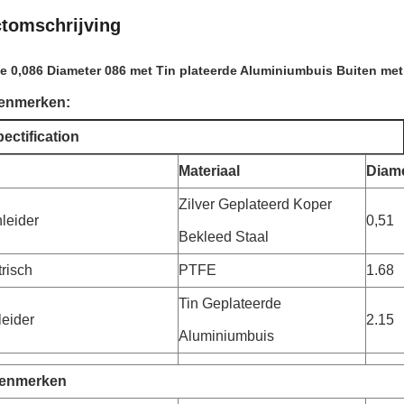
tomschrijving
ve 0,086 Diameter 086 met Tin plateerde Aluminiumbuis Buiten m
kenmerken:
ctification
Materiaal
Diam
Zilver Geplateerd Koper
leider
0,51
Bekleed Staal
trisch
PTFE
1.68
Tin Geplateerde
leider
2.15
Aluminiumbuis
kenmerken