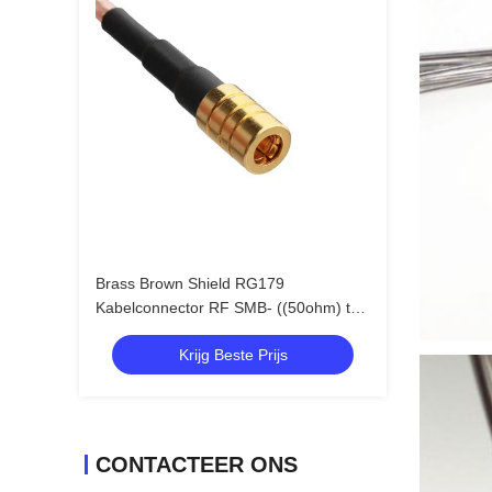
Brass Brown Shield RG179
Kabelconnector RF SMB- ((50ohm) tot
SMB-75 ((750hm) Connector
Krijg Beste Prijs
CONTACTEER ONS