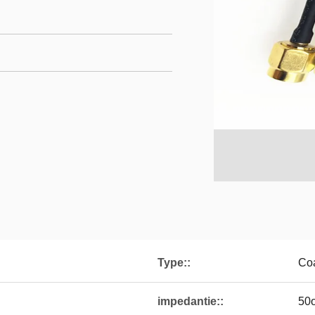
Type::
Coa
impedantie::
50