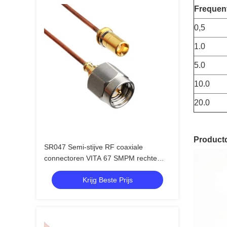
Frequent
0,5
1.0
5.0
10.0
20.0
Productd
SR047 Semi-stijve RF coaxiale
connectoren VITA 67 SMPM rechte
stekker naar SMA mannelijke rechte
Krijg Beste Prijs
stekker