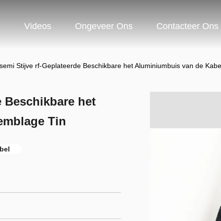
n
Videos
Ongeveer Ons
Contacteer Ons
emi Stijve rf-Geplateerde Beschikbare het Aluminiumbuis van de Kab
e Beschikbare het
emblage Tin
bel