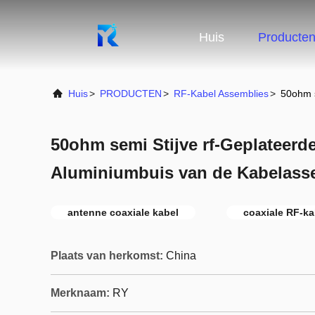
Huis
Producte
Huis
>
PRODUCTEN
>
RF-Kabel Assemblies
>
50ohm s
50ohm semi Stijve rf-Geplateerd
Aluminiumbuis van de Kabelass
antenne coaxiale kabel
coaxiale RF-ka
Plaats van herkomst:
China
Merknaam:
RY