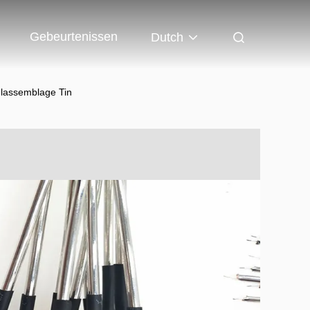
Gebeurtenissen
Dutch
elassemblage Tin