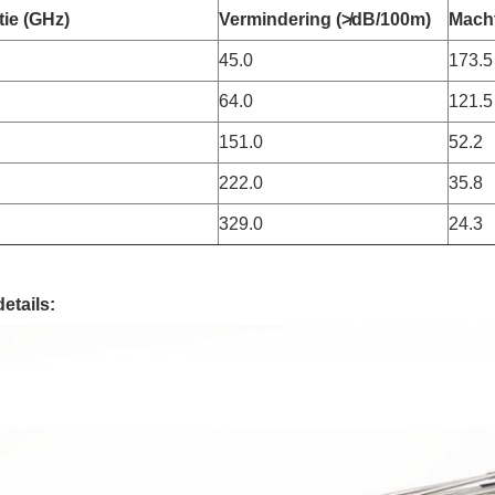
ie (GHz)
Vermindering (≯dB/100m)
Macht
45.0
173.5
64.0
121.5
151.0
52.2
222.0
35.8
329.0
24.3
etails: