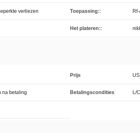
eperkte verliezen
Toepassing::
Rf-
Het plateren::
nik
Prijs
US
 na betaling
Betalingscondities
L/C