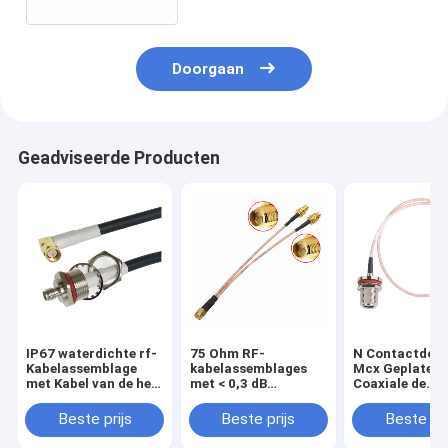
0.81mm
Doorgaan
Geadviseerde Producten
IP67 waterdichte rf-
75 Ohm RF-
N Contactdoo
Kabelassemblage
kabelassemblages
Mcx Geplateer
met Kabel van de het
met < 0,3 dB
Coaxiale de
Waterdichte
invoegverlies
Kabelassembl
schotsma Mannelijke
van de Stop R
Beste prijs
Beste prijs
Beste pri
Vlecht van M16*1.0
hoek Goud
de Achter