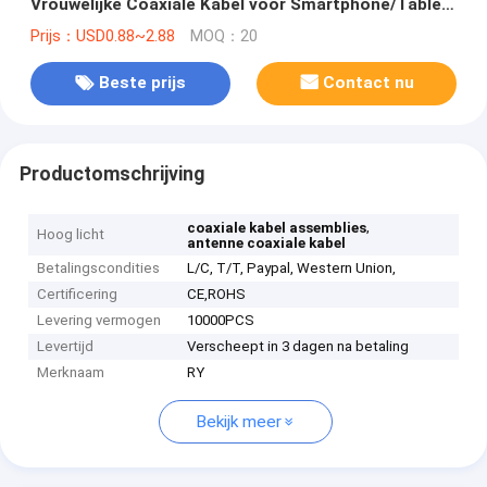
Vrouwelijke Coaxiale Kabel voor Smartphone/Tablet
PC 0.81mm
Prijs：USD0.88~2.88
MOQ：20
Beste prijs
Contact nu
Productomschrijving
,
coaxiale kabel assemblies
Hoog licht
antenne coaxiale kabel
Betalingscondities
L/C, T/T, Paypal, Western Union,
Certificering
CE,ROHS
Levering vermogen
10000PCS
Levertijd
Verscheept in 3 dagen na betaling
Merknaam
RY
Bekijk meer