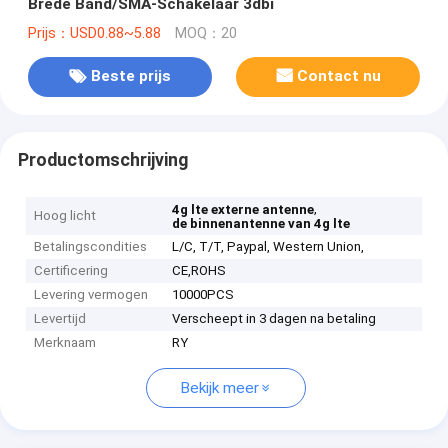
Brede Band/SMA-Schakelaar 3dbi
Prijs：USD0.88~5.88
MOQ：20
Beste prijs
Contact nu
Productomschrijving
,
4g lte externe antenne
Hoog licht
de binnenantenne van 4g lte
Betalingscondities
L/C, T/T, Paypal, Western Union,
Certificering
CE,ROHS
Levering vermogen
10000PCS
Levertijd
Verscheept in 3 dagen na betaling
Merknaam
RY
Bekijk meer