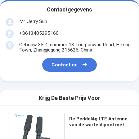
Contactgegevens
Mr. Jerry Sun
+8613405295160
Gebouw 3F 4, nummer 18 Longtanwan Road, Hexing
Town, Zhangjiagang 215626, China
Contact nu
Krijg De Beste Prijs Voor
De Peddel4g LTE Antenne
van de warteldipool met
Brede Band/SMA-
Schakelaar 3dbi