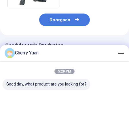
Doorgaan
Geadviseerde Producten
Cherry Yuan
5:29 PM
Good day, what product are you looking for?
806 tot 960/1710 tot
1Dbi de kleine
UHF Handige M
Laag Profiel 2500
Antenne van de
35mm
het Plafondantenne
Grootte Korte 450-
Rubbereendan
van Omni van de 360
470mhz UHF
met de Rechte
Graaddekking
Rubbereend met de
Mannelijke
Beste prijs
Beste prijs
Beste pri
Mannelijke
Schakelaar v
Schakelaar van BNC