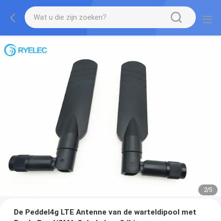
2
/
5
De Peddel4g LTE Antenne van de warteldipool met