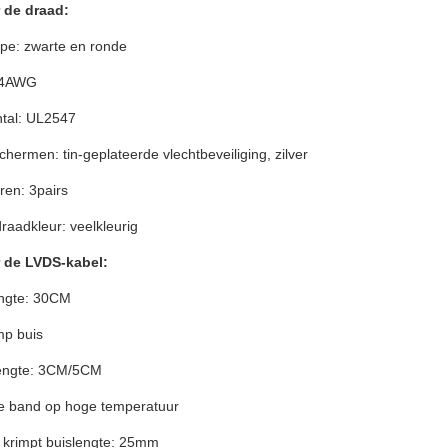
 de draad:
ype: zwarte en ronde
24AWG
ntal: UL2547
chermen: tin-geplateerde vlechtbeveiliging, zilver
ren: 3pairs
raadkleur: veelkleurig
 de LVDS-kabel:
engte: 30CM
mp buis
lengte: 3CM/5CM
le band op hoge temperatuur
e krimpt buislengte: 25mm