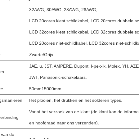
32AWG, 30AWG, 28AWG, 26AWG;
LCD 20cores kiest schildkabel, LCD 20cores dubbele sch
LCD 32cores kiest schildkabel, LCD 32cores dubbele sch
LCD 20cores niet-schildkabel, LCD 32cores niet-schildk
r
Zwarte/Grijs
JAE, u, JST, AMPÈRE, Dupont, I-pex-ik, Molex, YH, AZ
rs
JWT, Panasonic-schakelaars.
te
50mm15000mm.
gsmanieren
Het plooien, het drukken en het solderen types.
Vanaf het verzoek van de klant (de klant kan de inform
verbinding
en hoofdraad naar ons verzenden).
 van de