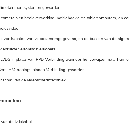
linfotainmentsystemen geworden,
e camera's en beeldverwerking, notitieboekje en tabletcomputers, en 
heidsvideo,
de overdrachten van videocameragegevens, en de bussen van de algem
gebruikte vertoningsverkopers
 LVDS in plaats van FPD-Verbinding wanneer het verwijzen naar hun to
Comité Vertonings binnen Verbinding geworden
nschat van de videoschermtechniek.
kenmerken
n van de lvdskabel