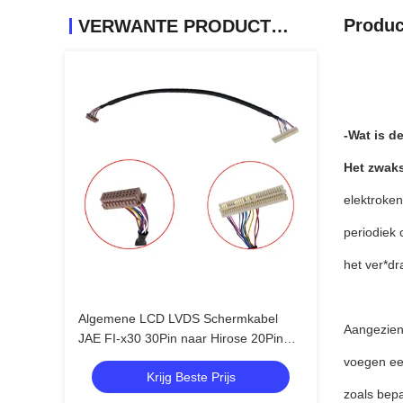
Produc
VERWANTE PRODUCTEN
-Wat is d
Het zwaks
elektroken
periodiek 
het ver*dr
Algemene LCD LVDS Schermkabel
Aangezien
JAE FI-x30 30Pin naar Hirose 20Pin
DF13 Getwiste 20276 Afgeschermde
voegen ee
Krijg Beste Prijs
Draad voor Driver Board
zoals bepa