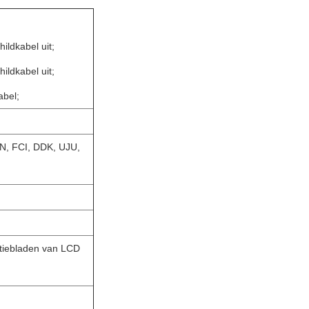
ildkabel uit;
ildkabel uit;
abel;
EN, FCI, DDK, UJU,
atiebladen van LCD