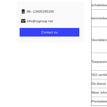
schakelaa
86--13405295160
kenmerke
info@rygroup.net
Contact nu
Voordelen
Toepassi
ISO-certif
De dienst
Meer info
Prestatiet