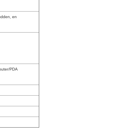
udden, en
puter/PDA