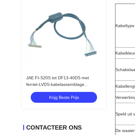
Kabeltype
Kabelkleu
Schakelaa
JAE FI-S20S tot DF13-40DS met
ferriet-LVDS-kabelassemblage
Kabelleng
ZCAT2035-0930
Krijg Beste Prijs
Verwerkin
Speld uit 
CONTACTEER ONS
De waaier