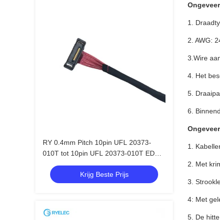
Ongeveer
1. Draadt
2. AWG: 
3.Wire aa
4. Het bes
5. Draaipa
6. Binnend
Ongeveer
RY 0.4mm Pitch 10pin UFL 20373-
1. Kabell
010T tot 10pin UFL 20373-010T EDP
Micro Coax AWG36 Lvds Kabel
2. Met kri
Krijg Beste Prijs
Assembly
3. Strook
4: Met ge
5. De hitt