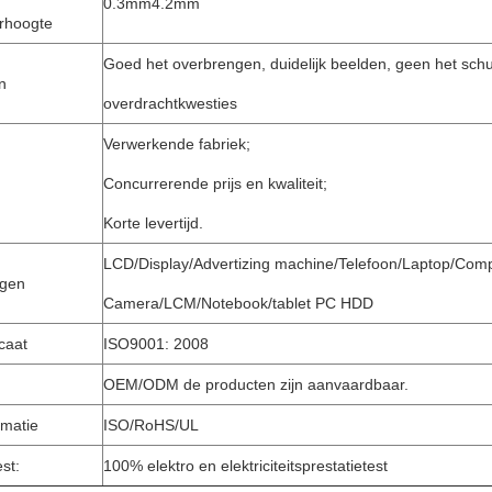
0.3mm4.2mm
rhoogte
Goed het overbrengen, duidelijk beelden, geen het sch
n
overdrachtkwesties
Verwerkende fabriek;
Concurrerende prijs en kwaliteit;
Korte levertijd.
LCD/Display/Advertizing machine/Telefoon/Laptop/Com
ngen
Camera/LCM/Notebook/tablet PC HDD
icaat
ISO9001: 2008
OEM/ODM de producten zijn aanvaardbaar.
rmatie
ISO/RoHS/UL
est:
100% elektro en elektriciteitsprestatietest