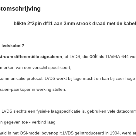
tomschrijving
blikte 2*3pin df11 aan 3mm strook draad met de kabe
e lvdskabel?
ook
troom differentiële signaleren
, of LVDS, die
als TIA/EIA-644 wo
merken van een verschil specificeert,
communicatie protocol. LVDS werkt bij lage macht en kan bij zeer ho
aaien-paarkoper in werking stellen.
 LVDS slechts een fysieke laagspecificatie is, gebruiken vele dataco
n gegeven toe - verbind laag
ald in het OSI-model bovenop it.LVDS geïntroduceerd in 1994, werd en