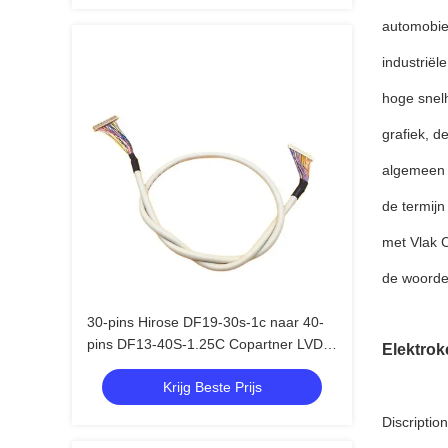
automobie
industriël
hoge snel
grafiek, 
algemeen 
de termijn
met Vlak 
de woorde
30-pins Hirose DF19-30s-1c naar 40-
pins DF13-40S-1.25C Copartner LVDS
Elektro
LCD-kabel
Krijg Beste Prijs
Discriptio