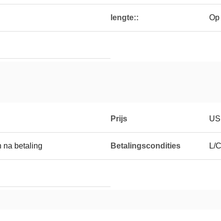
lengte::
Op
Prijs
US
 na betaling
Betalingscondities
L/C