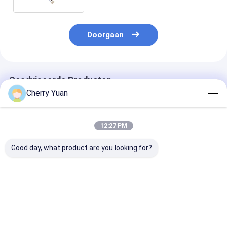
Doorgaan
Geadviseerde Producten
Cherry Yuan
12:27 PM
Good day, what product are you looking for?
Warm verkoop 30-
Algemene LCD LVDS
30-pins Hiros
pin LVDS-kabel met
Schermkabel JAE FI-
30s-1c naar 4
LVDS-
x30 30Pin naar
DF13-40S-1.2
afsluitingsconnector
Hirose 20Pin DF13
Copartner LV
voor rond
Getwiste 20276
LCD-kabel
Beste prijs
Beste prijs
Beste pri
draadgordel voor
Afgeschermde Draad
LCD-monitoren op
voor Driver Board