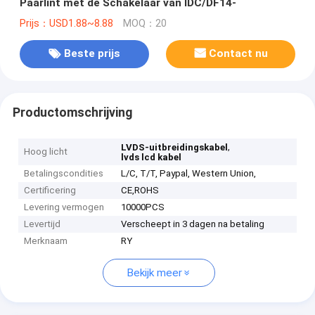
Paarlint met de Schakelaar van IDC/DF14-
Prijs：USD1.88~8.88
MOQ：20
Beste prijs
Contact nu
Productomschrijving
,
LVDS-uitbreidingskabel
Hoog licht
lvds lcd kabel
Betalingscondities
L/C, T/T, Paypal, Western Union,
Certificering
CE,ROHS
Levering vermogen
10000PCS
Levertijd
Verscheept in 3 dagen na betaling
Merknaam
RY
Bekijk meer