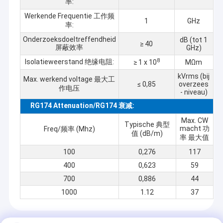
率:
Werkende Frequentie 工作频
1
GHz
率:
Onderzoeksdoeltreffendheid
dB (tot 1
≥ 40
屏蔽效率
GHz)
8
Isolatieweerstand 绝缘电阻:
≥ 1 x 10
MΩm
kVrms (bij
Max. werkend voltage 最大工
≤ 0,85
overzees
作电压
- niveau)
RG174 Attenuation/RG174 衰减:
Max. CW
Typische 典型
macht 功
Freq/频率 (Mhz)
值 (dB/m)
率 最大值
100
0,276
117
400
0,623
59
700
0,886
44
1000
1.12
37