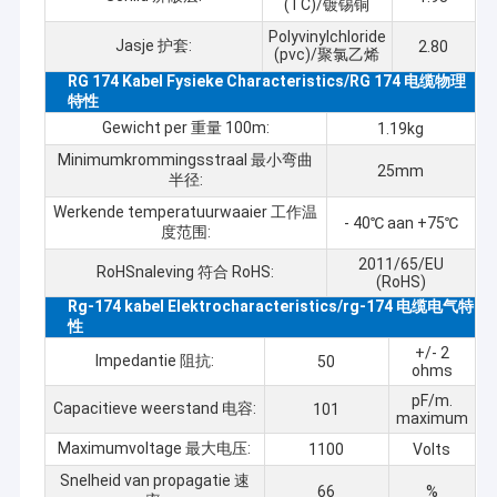
(TC)/镀锡铜
Polyvinylchloride
Jasje 护套:
2.80
(pvc)/聚氯乙烯
RG 174 Kabel Fysieke Characteristics/RG 174 电缆物理
特性
Gewicht per 重量 100m:
1.19kg
Minimumkrommingsstraal 最小弯曲
25mm
半径:
Werkende temperatuurwaaier 工作温
- 40℃ aan +75℃
度范围:
2011/65/EU
RoHSnaleving 符合 RoHS:
(RoHS)
Rg-174 kabel Elektrocharacteristics/rg-174 电缆电气特
性
+/- 2
Impedantie 阻抗:
50
ohms
pF/m.
Capacitieve weerstand 电容:
101
maximum
Maximumvoltage 最大电压:
1100
Volts
Snelheid van propagatie 速
66
%