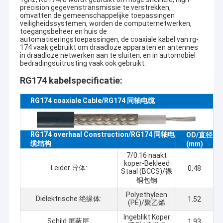
precision gegevenstransmissie te verstrekken,
omvatten de gemeenschappelijke toepassingen
veiligheidssystemen, worden de computernetwerken,
toegangsbeheer en huis de
automatiseringstoepassingen, de coaxiale kabel van rg-
174 vaak gebruikt om draadloze apparaten en antennes
in draadloze netwerken aan te sluiten, en in automobiel
bedradingsuitrusting vaak ook gebruikt.
RG174 kabelspecificatie:
RG174 coaxiale Cable/RG174 同轴电缆
RG174 overhaal Construction/RG174 同轴电
OD/直径
缆结构
(mm)
7/0.16 naakt
koper-Bekleed
Leider 导体:
0,48
Staal (BCCS)/裸
铜包钢
Polyethyleen
Diëlektrische 绝缘体:
1.52
(PE)/聚乙烯
Ingeblikt Koper
Schild 屏蔽层:
1.93