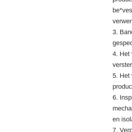
be*ves
verwer
3. Ban
gespec
4. Het
verste
5. Het
produc
6. Insp
mechani
en isol
7. Ver