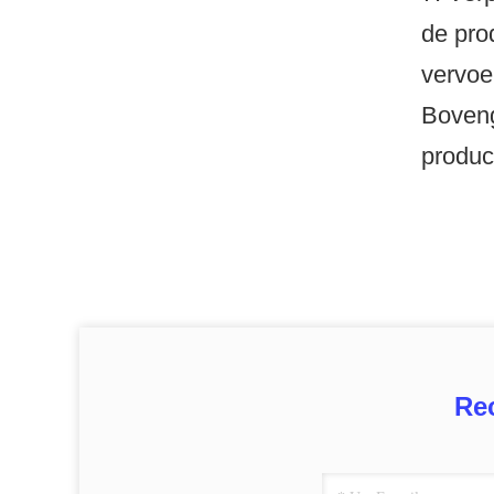
de pro
vervoe
Boveng
produc
Re