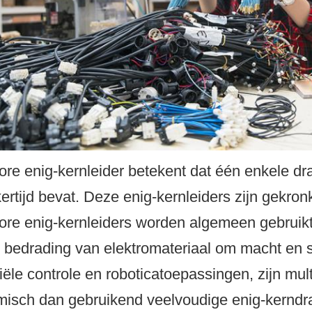
core enig-kernleider betekent dat één enkele dr
jkertijd bevat. Deze enig-kernleiders zijn gek
core enig-kernleiders worden algemeen gebrui
e bedrading van elektromateriaal om macht en 
riële controle en roboticatoepassingen, zijn mu
isch dan gebruikend veelvoudige enig-kerndra