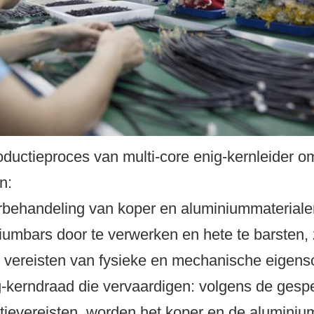
oductieproces van multi-core enig-kernleider o
n:
rbehandeling van koper en aluminiummateriale
iumbars door te verwerken en hete te barsten, 
 vereisten van fysieke en mechanische eigen
g-kerndraad die vervaardigen: volgens de gesp
tievereisten, worden het koper en de aluminiu