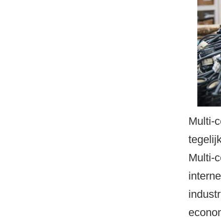
Multi-
tegeli
Multi-
intern
indust
econom