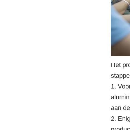
Het pr
stappe
1. Voo
alumin
aan de
2. Eni
produc