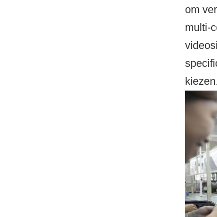
om ver
multi-
videos
specif
kiezen