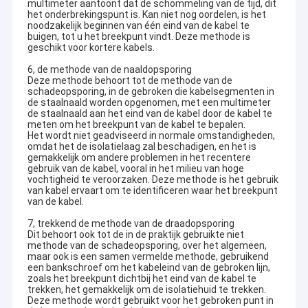
multimeter aantoont dat de schommeling van de tijd, dit
het onderbrekingspunt is. Kan niet nog oordelen, is het
noodzakelijk beginnen van één eind van de kabel te
buigen, tot u het breekpunt vindt. Deze methode is
geschikt voor kortere kabels.
6, de methode van de naaldopsporing
Deze methode behoort tot de methode van de
schadeopsporing, in de gebroken die kabelsegmenten in
de staalnaald worden opgenomen, met een multimeter
de staalnaald aan het eind van de kabel door de kabel te
meten om het breekpunt van de kabel te bepalen.
Het wordt niet geadviseerd in normale omstandigheden,
omdat het de isolatielaag zal beschadigen, en het is
gemakkelijk om andere problemen in het recentere
gebruik van de kabel, vooral in het milieu van hoge
vochtigheid te veroorzaken. Deze methode is het gebruik
van kabel ervaart om te identificeren waar het breekpunt
van de kabel.
7, trekkend de methode van de draadopsporing
Huis
Dit behoort ook tot de in de praktijk gebruikte niet
Zhangjiagangry Elektronisch Co., Ltd (www.cable-antenna.com)
methode van de schadeopsporing, over het algemeen,
maar ook is een samen vermelde methode, gebruikend
Opgericht in 2016, wordt geconcentreerd op het ontwerpen van
Producten
een bankschroef om het kabeleind van de gebroken lijn,
en de productie van Aanleg van kabelnettenproducten en
zoals het breekpunt dichtbij het eind van de kabel te
communicatie antennes.
trekken, het gemakkelijk om de isolatiehuid te trekken.
Videos
Het heeft een waaier van producten met inbegrip van
Deze methode wordt gebruikt voor het gebroken punt in
ontwikkeld: