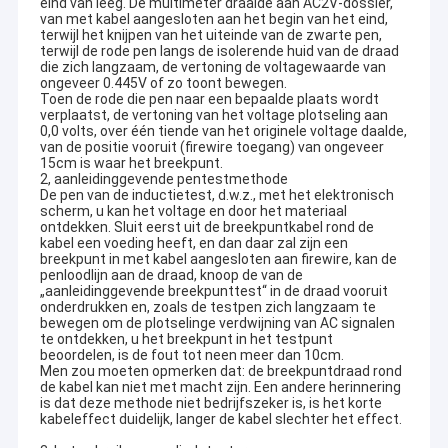
eind van leeg. De multimeter draaide aan AC2V-dossier,
van met kabel aangesloten aan het begin van het eind,
terwijl het knijpen van het uiteinde van de zwarte pen,
terwijl de rode pen langs de isolerende huid van de draad
die zich langzaam, de vertoning de voltagewaarde van
ongeveer 0.445V of zo toont bewegen.
Toen de rode die pen naar een bepaalde plaats wordt
verplaatst, de vertoning van het voltage plotseling aan
0,0 volts, over één tiende van het originele voltage daalde,
van de positie vooruit (firewire toegang) van ongeveer
15cm is waar het breekpunt.
2, aanleidinggevende pentestmethode
De pen van de inductietest, d.w.z., met het elektronisch
scherm, u kan het voltage en door het materiaal
ontdekken. Sluit eerst uit de breekpuntkabel rond de
kabel een voeding heeft, en dan daar zal zijn een
breekpunt in met kabel aangesloten aan firewire, kan de
penloodlijn aan de draad, knoop de van de
„aanleidinggevende breekpunttest“ in de draad vooruit
onderdrukken en, zoals de testpen zich langzaam te
bewegen om de plotselinge verdwijning van AC signalen
te ontdekken, u het breekpunt in het testpunt
beoordelen, is de fout tot neen meer dan 10cm.
Men zou moeten opmerken dat: de breekpuntdraad rond
de kabel kan niet met macht zijn. Een andere herinnering
is dat deze methode niet bedrijfszeker is, is het korte
kabeleffect duidelijk, langer de kabel slechter het effect.