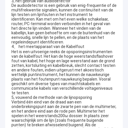
3, het gebruik van audiodetector
De audiodetector is een gebruik van enig-frequentie of de
multifrekwentie signalen, kunnen de continuïteit van de
lijn testen om lijnfouten in het instrument te
identificeren. Kan met om het even welke schakelaar,
router, PC-terminal worden verbonden in het geval van
het directe lijn vinden. Wanneer het vinden van de
kabellijn, kan geen behoefte om van de buitenhuid van de
eenvoudig, snelle lijn te pellen, en de plaats van het
regeleindepunt identificeren.
4、 het meetapparaat van de Kabelfout
Het is een uitvoerige reeks de opsporingsinstrumenten
van de kabelfout. Het kan de hoge weerstandsflashover
fout van kabel, het hoge en lage weerstand aan de grond
zetten, kortsluiting en kabelbreuk, slecht contact testen
en andere fouten, indien uitgerust met akoestisch
wettelijk puntinstrument, het kunnen de nauwkeurige
plaats van het foutenpunt nauwkeurig bepalen. Vooral
geschikt om diverse types van machtskabels en
communicatie kabels van verschillende voltageniveaus
te testen.
5, vouwend de methode van de lijnopsporing
Verbind één eind van de draad aan een
onderbrekingspunt aan de zwarte pen van de multimeter,
en het andere eind aan de rode pen. Multimeter het
spelen in het weerstands200ω dossier. In plaats zeer
waarschijnlijk om de lijn (zoals frequente buigende
punten) te breken afwisselend buigend. Als de