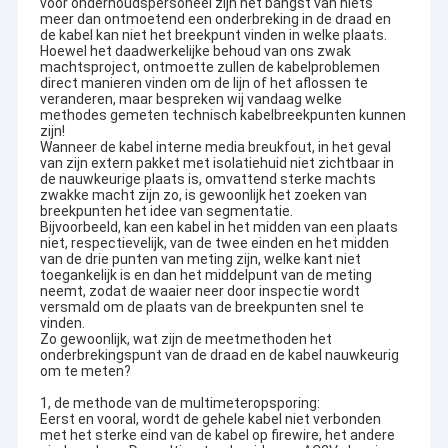
voor onderhoudspersoneel zijn het bangst van niets
meer dan ontmoetend een onderbreking in de draad en
de kabel kan niet het breekpunt vinden in welke plaats.
Hoewel het daadwerkelijke behoud van ons zwak
machtsproject, ontmoette zullen de kabelproblemen
direct manieren vinden om de lijn of het aflossen te
veranderen, maar bespreken wij vandaag welke
methodes gemeten technisch kabelbreekpunten kunnen
zijn!
Wanneer de kabel interne media breukfout, in het geval
van zijn extern pakket met isolatiehuid niet zichtbaar in
de nauwkeurige plaats is, omvattend sterke machts
zwakke macht zijn zo, is gewoonlijk het zoeken van
breekpunten het idee van segmentatie.
Bijvoorbeeld, kan een kabel in het midden van een plaats
niet, respectievelijk, van de twee einden en het midden
van de drie punten van meting zijn, welke kant niet
toegankelijk is en dan het middelpunt van de meting
neemt, zodat de waaier neer door inspectie wordt
versmald om de plaats van de breekpunten snel te
vinden.
Zo gewoonlijk, wat zijn de meetmethoden het
onderbrekingspunt van de draad en de kabel nauwkeurig
om te meten?
1, de methode van de multimeteropsporing:
Eerst en vooral, wordt de gehele kabel niet verbonden
met het sterke eind van de kabel op firewire, het andere