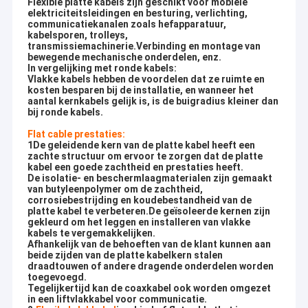
Flexible platte kabels zijn geschikt voor mobiele
elektriciteitsleidingen en besturing, verlichting,
communicatiekanalen zoals hefapparatuur,
kabelsporen, trolleys,
transmissiemachinerie.Verbinding en montage van
bewegende mechanische onderdelen, enz.
In vergelijking met ronde kabels:
Vlakke kabels hebben de voordelen dat ze ruimte en
kosten besparen bij de installatie, en wanneer het
aantal kernkabels gelijk is, is de buigradius kleiner dan
bij ronde kabels.
Flat cable prestaties:
1De geleidende kern van de platte kabel heeft een
zachte structuur om ervoor te zorgen dat de platte
kabel een goede zachtheid en prestaties heeft.
De isolatie- en beschermlaagmaterialen zijn gemaakt
van butyleenpolymer om de zachtheid,
corrosiebestrijding en koudebestandheid van de
platte kabel te verbeteren.De geïsoleerde kernen zijn
gekleurd om het leggen en installeren van vlakke
kabels te vergemakkelijken.
Afhankelijk van de behoeften van de klant kunnen aan
beide zijden van de platte kabelkern stalen
draadtouwen of andere dragende onderdelen worden
toegevoegd.
Tegelijkertijd kan de coaxkabel ook worden omgezet
in een liftvlakkabel voor communicatie.