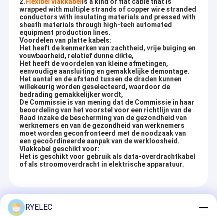
2.
Flexibel vlakkabel
is a kind of flat cable that is
wrapped with multiple strands of copper wire stranded
conductors with insulating materials and pressed with
sheath materials through high-tech automated
equipment production lines.
Voordelen van platte kabels:
Het heeft de kenmerken van zachtheid, vrije buiging en
vouwbaarheid, relatief dunne dikte,
Het heeft de voordelen van kleine afmetingen,
eenvoudige aansluiting en gemakkelijke demontage.
Het aantal en de afstand tussen de draden kunnen
willekeurig worden geselecteerd, waardoor de
bedrading gemakkelijker wordt,
De Commissie is van mening dat de Commissie in haar
beoordeling van het voorstel voor een richtlijn van de
Raad inzake de bescherming van de gezondheid van
werknemers en van de gezondheid van werknemers
moet worden geconfronteerd met de noodzaak van
een gecoördineerde aanpak van de werkloosheid.
Vlakkabel geschikt voor:
Het is geschikt voor gebruik als data-overdrachtkabel
of als stroomoverdracht in elektrische apparatuur.
Recommended Products
RYELEC