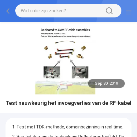
Sep 30, 2019
Test nauwkeurig het invoegverlies van de RF-kabel
1. Test met TDR-methode, domeinbezinning in real time.
2. Van tijd-domein de technologie Reflectometrie(tdr). De