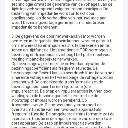
technologie omvat de generatie van de voltages van de
tijdstap zich verspreidt volgens transmissielijnen. De
bezinning van impedantie wordt ontdekt door
oscilloscoop, en de verhouding van inputvoltage aan
wordt bezinningsvoltage gemeten om onderbroken
impedantie te berekenen.
3. De gegevens die door netwerkanalysator worden
gemeten in frequentiedomein kunnen worden gebruikt
om netwerkstap en impulsreactie te berekenen en te
tonen als tijdfunctie. Het traditionele TDR-vermogen in
bezinning en transmissie verhoogt het potentieel voor
meting in band-beperkte netwerken.
Op bezinningswijze, meet de netwerkanalysator de
bezinningscoëfficiënt als frequentiefunctie. De
bezinningscoëfficiënt kan als overdrachtfunctie van het
inherente voltage en het weerspiegelde voltage worden
beschouwd. De omgekeerde transformatie zet de
bezinningscoëfficiënt in een tijdfunctie (om
impulsreactie). De stap en impulsreacties kunnen door
winding van de bezinningscoëfficiënt met de de
inputstap of impuls worden berekend. Op
transmissiewijze. De netwerkanalysator meet de
overdrachtfunctie van een two-port apparaat als
frequentiefunctie. De omgekeerde transformatie zet de
overdrachtfunctie in de impulsreactie van om een two-
port apparaat. De stap en impulsreacties worden
berekend door winding van de impulsreactie met de de